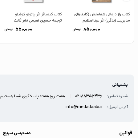
کتاب راز درمانی شفابخش (کلیدهای
کتاب کیمیاگر اثر پائولو کوئیلو
مدیریت زندگی) اثر عبدالعظیم
ترجمه حسین نعیمی نشر ثالث
کریمی نشر صابرین
550,000
850,000
تومان
تومان
پشتیبانی
|
02188356436
هفت روز هفته پاسخگوی شما هستیم.
شماره تماس:
info@medadaabi.ir
آدرس ایمیل:
قوانین
دسترسی سریع