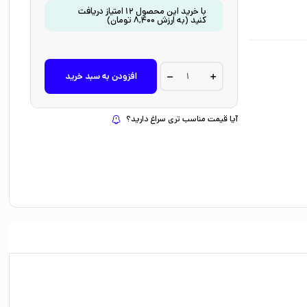
با خرید این محصول
12
امتیاز دریافت
کنید
(به ارزش
8,400
تومان
)
کتاب
افزودن به سبد خرید
خلاف
زمان
اثر
دیه
آیا قیمت مناسب تری سراغ دارید؟
گو
گاروچو
ترجمه
الهام
شوشتری
زاده
نشر
اطراف
quantity