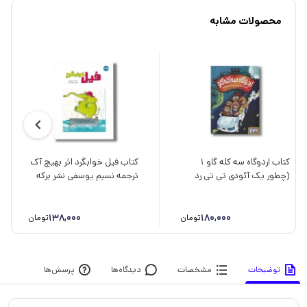
محصولات مشابه
کتاب اردوگاه سه کله گاو 1
کتاب فیل خوابگرد اثر بهیچ آک
(چطور یک آئودی تی تی رد
ترجمه نسیم یوسفی نشر برکه
استر را بپکانیم) اثر اعظم
مهدوی نشر هوپا
138,000
180,000
تومان
تومان
توضیحات
مشخصات
دیدگاه‌ها
پرسش‌ها