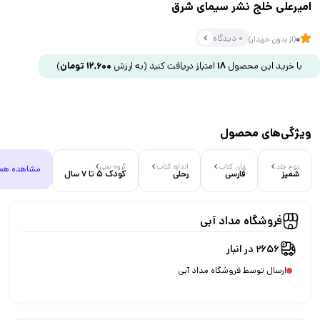
امیرعلی خلج نشر سیمای شرق
0 دیدگاه
0
(از بدون خریدار)
با خرید این محصول
18
امتیاز دریافت کنید
(به ارزش
12,600
تومان
)
ویژگی‌های محصول
نوع جلد
زبان کتاب
اندازه کتاب
گروه سنی
مشاهده هم
شمیز
فارسی
رحلی
کودک 5 تا 7 سال
فروشگاه مداد آبی
2656 در انبار
ارسال توسط فروشگاه مداد آبی