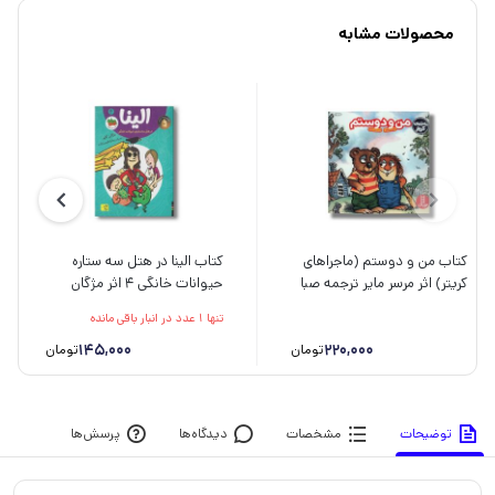
محصولات مشابه
کتاب من و دوستم (ماجراهای
کتاب الینا در هتل سه ستاره
کریتر) اثر مرسر مایر ترجمه صبا
حیوانات خانگی 4 اثر مژگان
رفیع نشر نردبان
کلهر نشر افق
تنها 1 عدد در انبار باقی مانده
145,000
220,000
تومان
تومان
توضیحات
مشخصات
دیدگاه‌ها
پرسش‌ها