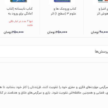
 اشیا و
کتاب وروجک ها و
کتاب تابستانه (کتاب
هوش اثر
علوم 3 (سطح 1) اثر
آمادگی برای ورود به
رجمه نازلی
مگان هیوز باتلر ترجمه
کلاس اول با رویکرد
تنها 2 عدد در انبار باقی
نشر برکه
پریسا هاشمی طاهری
مداخله به هنگام) اثر
مانده
نشر پرتقال
اعظم فعال نشر محراب
90,00
تومان
250,000
تومان
250,000
تومان
قلم
رسش‌ها
ی مهارت‌های فکری و مغزی خود را تقویت کنند. فرزندتان را کنار خود بنشانید تا همر
ری، فضایی و همچنین حافظه‌اش تقویت شود. بازی و سرگرمی‌های خلاق و هدفمند در کنار