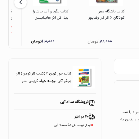
کتاب باشگاه مغز
کتاب بگرد و آب نبات را
کتاب ور
کودکان 6 اثر تارا رضاپور
پیدا کن اثر هایلایتس
و حامد اختیاری نشر
ترجمه جواد کریمی نشر
مگان هیو
تنها 2
مهرسا
نردبان
پریسا ه
مانده
نشر پرتق
180,000
تومان
110,000
تومان
0
کتاب جور کردن 2 (کتاب کار کومن) اثر
بینگو آکی ترجمه جواد کریمی نشر
نردبان
فروشگاه مداد آبی
اه با شما،
20 در انبار
 والدین به
ارسال توسط فروشگاه مداد آبی