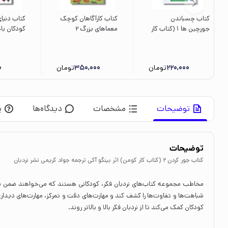
کتاب چسباندن
کتاب کارآگاهان کوچک
کتاب دنیای
جورچین ها 1 (کتاب کار
معماهای بزرگ 2
کودکان با
کومن) اثر کومن ترجمه
(تمرین هایی برای
اسما گنچ ت
جواد کریمی نشر نردبان
تقویت هوش و منطق)
خلیلی صفا 
اثر لیسا سی دیویس
220,000
تومان
350,000
تومان
0
نشر پرتقال
توضیحات
مشخصات
دیدگاه‌ها
پ
توضیحات
کتاب جور کردن 2 (کتاب کار کومن) اثر بینگو آکی ترجمه جواد کریمی نشر نردبان
مخاطب مجموعه کتاب‌های نردبان فکر، کودکانی هستند که می‌خواهند ضمن سرگرم
شباهت‌ها و تفاوت‌ها را کشف کند و مهارت‌های دقت و تمرکز، مهارت‌های دیدا
کودکان کمک می‌کند تا از نردبان فکر بالا و بالاتر روند.