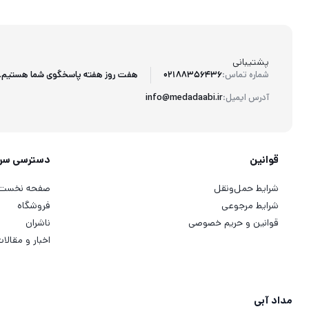
پشتیبانی
هفت روز هفته پاسخگوی شما هستیم.
شماره تماس:
02188356436
آدرس ایمیل:
info@medadaabi.ir
قوانین
دسترسی سر
شرایط حمل‌ونقل
صفحه نخست
شرایط مرجوعی
فروشگاه
قوانین و حریم خصوصی
ناشران
اخبار و مقالا
مداد آبی