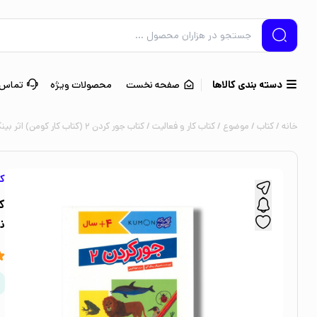
دسته بندی کالاها
صفحه نخست
محصولات ویژه
تماس ب
خانه
/
کتاب
/
موضوع
/
کتاب کار و فعالیت
/ کتاب جور کردن 2 (کتاب کار کومن) اثر بینگو آکی ترجمه جواد کریمی نشر نردبان
کت
ن