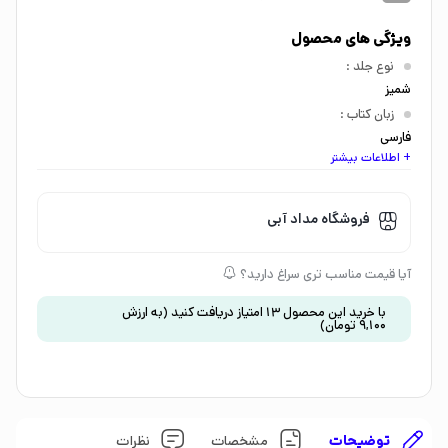
ویژگی های محصول
نوع جلد
:
شمیز
زبان کتاب
:
فارسی
+ اطلاعات بیشتر
اندازه کتاب
:
وزیری
گروه سنی
:
فروشگاه مداد آبی
کودک 9 تا 12 سال
،
نوجوان 12 تا 15 سال
موضوع
:
آیا قیمت مناسب تری سراغ دارید؟
داستان و رمان
،
مانگا
با خرید این محصول
13
امتیاز دریافت کنید
(به ارزش
9,100
تومان
)
توضیحات
مشخصات
نظرات