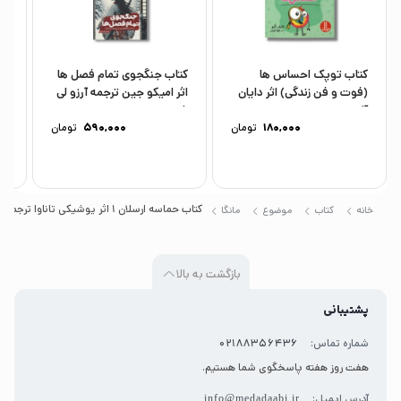
است، اکنون باید سفری را برای بازپس گیری پادشاهی
سقوط کرده خود آغاز کند.
کتاب توپک احساس ها
کتاب جنگجوی تمام فصل ها
(فوت و فن زندگی) اثر دایان
اثر امیکو جین ترجمه آرزو لی
رو
آلبر ترجمه...
زاده...
تر
180,000
تومان
590,000
تومان
کتاب حماسه ارسلان 1 اثر یوشیکی تاناوا ترجمه وحید مهمان نواز نشر شهر قلم
خانه
کتاب
موضوع
مانگا
بازگشت به بالا
پشتیبانی
شماره تماس:
02188356436
هفت روز هفته پاسخگوی شما هستیم.
آدرس ایمیل:
info@medadaabi.ir