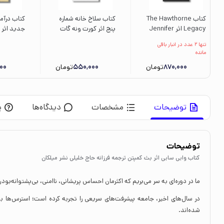
کتاب The Hawthorne
کتاب سلاخ خانه شماره
کتاب درآم
Legacy اثر Jennifer
پنج اثر کورت ونه گات
جدید اثر 
Lynn Barnes نشر مات
ترجمه سهیل سمی نشر
نشر علمی 
تنها 2 عدد در انبار باقی
ثالث
مانده
870,000
تومان
550,000
تومان
00
توضیحات
مشخصات
دیدگاه‌ها
پ
توضیحات
کتاب وابی سابی اثر بث کمپتن ترجمه فرزانه حاج خلیلی نشر میلکان
ما در دوره‌ای به سر می‌بریم که اکثرمان احساس پریشانی، ناامنی، بی‌پشتوانه‌بو
در سال‌های اخیر، جامعه پیشرفت‌های سریعی را تجربه کرده است؛ استرس‌ها بس
شده‌اند.