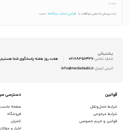
100/0
ثبت پرسش به معنی موافقت با
قوانین انتشار دیدگاه‌ها
است.
پشتیبانی
هفت روز هفته پاسخگوی شما هستیم.
شماره تماس:
02188356436
آدرس ایمیل:
info@medadaabi.ir
قوانین
دسترسی سر
شرایط حمل‌ونقل
صفحه نخست
شرایط مرجوعی
فروشگاه
قوانین و حریم خصوصی
ناشران
اخبار و مقالا