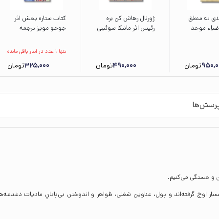
دی به منطق
ژورنال رهاش کن بره
کتاب ستاره بخش اثر
ضیاء موحد
رئیس اثر مانیکا سوئینی
جوجو مویز ترجمه
فرهنگی
ترجمه مرجان حمیدی
شهرزاد صالحی نشر
نشر مون
میلکان
تنها 1 عدد در انبار باقی مانده
950,0
تومان
490,000
تومان
325,000
تومان
رسش‌ها
دن و خستگی می‌کنیم.
یار اوج گرفته‌اند و پول، عناوین شغلی، ظواهر و اندوختن بی‌پایانِ مادیات دغدغه‌ه