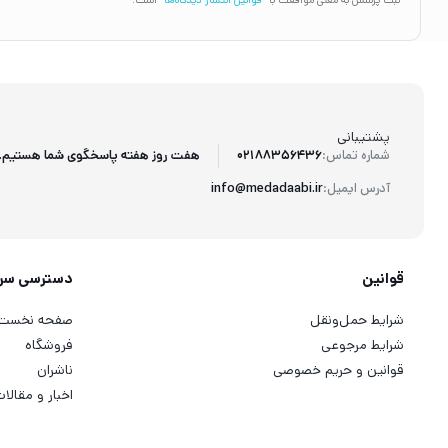
ثبت پرسش به معنی موافقت با
قوانین انتشار دیدگاه‌ها
است.
پشتیبانی
هفت روز هفته پاسخگوی شما هستیم.
شماره تماس:
02188356436
آدرس ایمیل:
info@medadaabi.ir
قوانین
دسترسی سر
شرایط حمل‌ونقل
صفحه نخست
شرایط مرجوعی
فروشگاه
قوانین و حریم خصوصی
ناشران
اخبار و مقالا