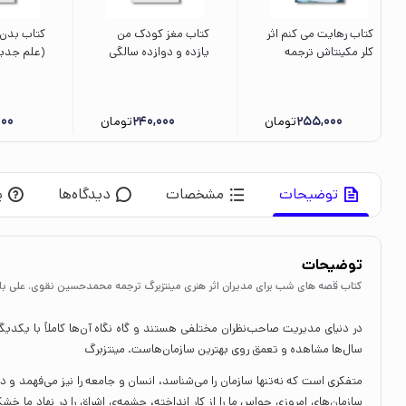
کتاب رهایت می کنم اثر
کتاب مغز کودک من
کتاب بدن 
کلر مکینتاش ترجمه
یازده و دوازده سالگی
(علم جدید
نیلوفر بیات نشر میلکان
اثر حامد اختیاری و
طولانی تر،
فاطمه کشوری نشر
نشاط تر) ا
مهرسا
چوپرا، ج
255,000
تومان
240,000
تومان
000
و برایان ف
ناهید سپه
توضیحات
مشخصات
دیدگاه‌ها
پ
توضیحات
کتاب قصه های شب برای مدیران اثر هنری مینتزبرگ ترجمه محمدحسین نقوی، علی باب
در دنیای مدیریت صاحب‌نظران مختلفی هستند و گاه نگاه آن‌ها کاملاً با یکد
سال‌ها مشاهده و تعمق روی بهترین سازمان‌هاست. مینتزبرگ
متفکری است که نه‌تنها سازمان را می‌شناسد، انسان و جامعه را نیز می‌فهمد و دغ
سازمان‌های امروزی حواس ما را از کار انداخته، چشمه‌ی اشراق را در نهاد ما خش