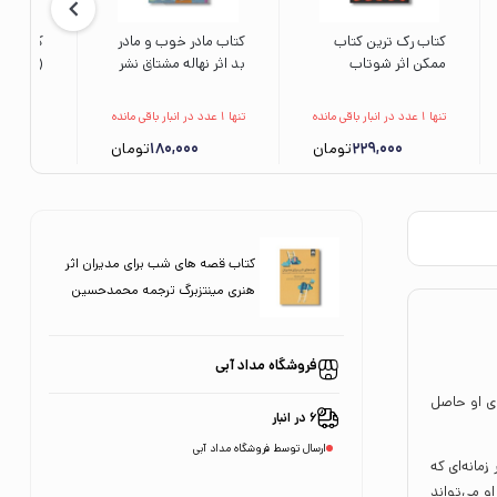
کتاب رک ترین کتاب
کتاب مادر خوب و مادر
کتاب سه
ممکن اثر شوتاب
بد اثر نهاله مشتاق نشر
(ادبیات
گنگوار ترجمه سید
مهرسا
اثر سوف
حسن رضوی نشر میلکان
محمد س
تنها 1 عدد در انبار باقی مانده
تنها 1 عدد در انبار باقی مانده
علمی فر
229,000
تومان
180,000
تومان
0
کتاب قصه های شب برای مدیران اثر
هنری مینتزبرگ ترجمه محمدحسین
نقوی، علی بابایی و حانیه محمدی نشر
میلکان
فروشگاه مداد آبی
ای او حاصل
6 در انبار
ارسال توسط فروشگاه مداد آبی
زمانه‌ای که
او می‌تواند