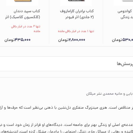
کوانتومی
کتاب برادران کارامازوف
کتاب سپید دندان
 زندگی
(2 جلدی) اثر فیودر
(کلکسیون کلاسیک) اثر
 سالم تر و با
داستایفسکی ترجمه
جک لندن ترجمه
تنها 2 عدد در انبار باقی
ثر دیپاک
میترا نظریان نشر ثالث
محسن سلیمانی نشر
تنها 1 عدد در انبار باقی مانده
مانده
ک توسینسکی
افق
530,
تومان
2,800,000
تومان
435,000
تومان
رتیگ ترجمه
رپور نشر مون
رسش‌ها
ایی و حانیه محمدی نشر میلکان
یگر متناقض است. هنری مینتزبرگ متفکری دل‌نشین با ذهنی بی‌نظیر است که حرف‌ها و آر
دغه‌ی اصلی او زندگی بهتر برای جامعه است. دیدگاه‌های او فراتر از زمان خود است و در 
کانیده و رهایی از مسائل جاریِ زندگی اجتماعی را برای‌مان مشکل کرده است، اندیشه‌های 