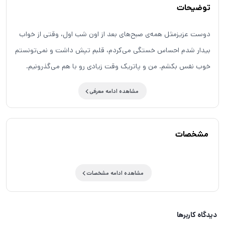
توضیحات
دوست عزیزمثل همه‌ی صبح‌های بعد از اون شب اول، وقتی از خواب
بیدار شدم احساس خستگی می‌کردم، قلبم تپش داشت و نمی‌تونستم
خوب نفس بکشم. من و پاتریک وقت زیادی رو با هم می‌گذرونیم.
خیلی هم مشروب می‌خوریم. یعنی پاتریک بیش‌تر می‌خوره و من مزه
مشاهده ادامه معرفی
می‌کنم بیش‌تر.دیدن دوستی که به این روز افتاده و این‌قدر زجر
می‌کشه واقعاً سخته. مخصوصاً وقتی‌که هیچ کاری نمی‌تونی بکنی جز
این‌که “پیشش باشی&CloseCurlyDoubleQuote;. دلم می‌خواد کاری
مشخصات
کنم که این وضع تموم شه ولی نمی‌تونم. به همین خاطر سعی می‌کنم
هر وقت می‌خواد دنیاش رو بهم نشون بده باهاش باشم.یه شب
مشاهده ادامه مشخصات
پاتریک منو به پارکی برد که مردها می‌رن تا همدیگه رو پیدا کنن.
پاتریک بهم گفت اگه نمی‌خوام کسی مزاحمم باشه کافیه به چشم‌های
کسی نگاه نکنم. گفت که ارتباط چشمی این‌جا به معنی موافقت با اینه
دیدگاه کاربرها