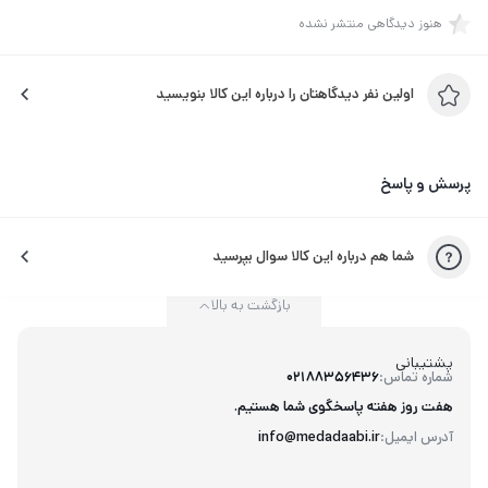
که به‌شکل ناشناس با هم رابطه داشته باشین. هیچ‌کس حرفی نمی‌زنه.
هنوز دیدگاهی منتشر نشده
فقط جایی رو پیدا می‌کنن که برن. بعد از مدتی پاتریک کسی رو پیدا
کرد که ازش خوشش اومد. پرسید سیگار لازم دارم و وقتی گفتم نه رو
اولین نفر دیدگاهتان را درباره این کالا بنویسید
شونه‌م زد و با اون پسر رفت.رو نیمکتی که اون‌جا بود نشستم و به
اطراف نگاه کردم. تنها چیزی‌که می‌دیدم سایه‌هایی از آدم‌ها بود.
بعضی‌ها رو زمین. بعضی‌ها…
پرسش و پاسخ
شما هم درباره این کالا سوال بپرسید
بازگشت به بالا
پشتیبانی
شماره تماس:
02188356436
هفت روز هفته پاسخگوی شما هستیم.
آدرس ایمیل:
info@medadaabi.ir