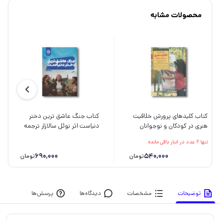
محصولات مشابه
کتاب کلیدهای پرورش خلاقیت
کتاب جنگ عاشق ترین دختر
هنری در کودکان و نوجوانان
دنیاست اثر نوئل سالازار ترجمه
(کلیدهای تربیت کودکان و
نیما مانی نشر مون
تنها 2 عدد در انبار باقی مانده
نوجوانان) اثر سوزان استرایکر و
سالی وارنر ترجمه اکرم قیطاسی
690,000
540,000
تومان
تومان
نشر صابرین
توضیحات
مشخصات
دیدگاه‌ها
پرسش‌ها