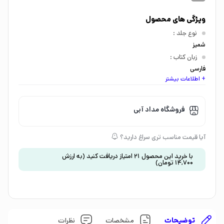
ویژگی های محصول
نوع جلد
:
شمیز
زبان کتاب
:
فارسی
+ اطلاعات بیشتر
اندازه کتاب
:
رقعی
گروه سنی
:
فروشگاه مداد آبی
جوان و بزرگسال
موضوع
:
آیا قیمت مناسب تری سراغ دارید؟
زندگینامه
،
ناداستان
با خرید این محصول
21
امتیاز دریافت کنید
(به ارزش
14,700
تومان
)
توضیحات
مشخصات
نظرات