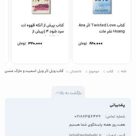
باشد تا ما را به مقصد نهایی‌مان برساند. ترکیب بینش
حقیقی با ارزش همگانی و داستان عجیب و
سرگرم‌کننده‌ی یک زندگی، ویل را مثل نویسنده‌اش
کتاب Twisted Love اثر Ana
کتاب پیش از آنکه قهوه ات
کت
Huang نشر مات
سرد شود 4 (پیش از
ما
بی‌مانند کرده است.
خداحافظی)...
مح
820,000
تومان
320,000
تومان
کتاب ویل اثر ویل اسمیت و مارک منسن ترج
خانه
کتاب
موضوع
ناداستان
بازگشت به بالا
پشتیبانی
شماره تماس:
02188356436
هفت روز هفته پاسخگوی شما هستیم.
آدرس ایمیل:
info@medadaabi.ir