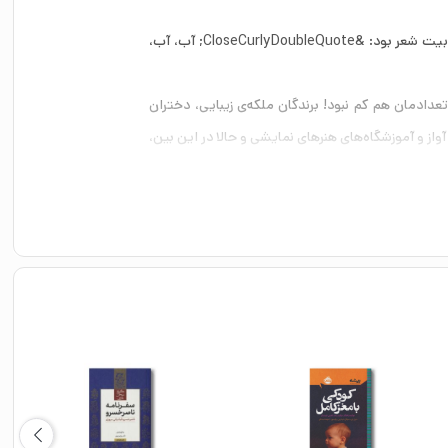
هالیوودی که من می‌شناختم، هالیوود بدشانسی بود و بدبختی. تقریباً هر‌کس را که می‌شناختم یا سوء‌تغذیه داشت یا به فکر خودکشی بود. مثل یک بیت شعر بود: &CloseCurlyDoubleQuote; آب، آب،
تعدادمان هم کم نبود! برندگان ملکه‌ی زیبایی، دختران
 آواز و آموزشگاه‌های هنرهای نمایشی و حالا در این بین،
‌های تبلیغاتی بی‌مشتری، واسطه‌هایی بدون ارتباط با
مولاً در تخت‌خواب می‌گذشت.
دند. بنابراین وقتی با آن‌ها می‌نشستی فقط باید به
.
ز آن آدم‌های مهم و بازیگران موفقی بودند که به‌زودی