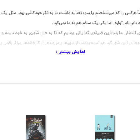
ی انتظار. ما زیباترین قبیله‌ی گدایانی بودیم که تا به حال شهری به خود دیده و 
جا در این شهر گرد هم آمده بودند. از شهر‌ها و مزرعه‌ها، از کارخانه‌ها، مراکز رقص و
نمایش بیشتر
و‌ها نشسته‌اند، گرگ‌هایی کوچک: آژانس‌های استعدادیابی بدون دفتر و مرکز، دفتر
 که آماده‌ی بستن قرارداد بودند، فقط کافی بود ثبت‌نام کنی و شرطِ ثبت‌نام آن‌ها مع
. بعضی‌های‌شان شارلاتان و دروغگو بودند و اندازه‌ی خود شما به فیلم نزدیک بو
؛ یک فاحشه‌خانه‌ی شلوغ‌پلوغ، یک چرخ و فلک، و تخت‌خواب‌هایی برای یابوهایش
‌کردم بهشت برین است. مردم متقلب و دروغگوی این‌جا خیلی رنگارنگ‌تر و دو‌روتر ا