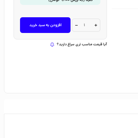
کتاب
افزودن به سبد خرید
داستان
من
اثر
مریلین
آیا قیمت مناسب تری سراغ دارید؟
مونرو
ترجمه
معصومه
عسکری
نشر
میلکان
quantity