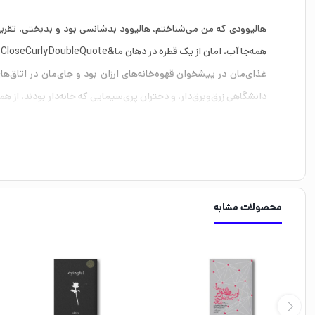
همه‌جا آب، امان از یک قطره در دهان ما&CloseCurlyDoubleQuote;. نام، نام، آوازه، اما یکی یک سلام هم به ما نمی‌کرد.
غذای‌مان در پیشخوان قهوه‌خانه‌های ارزان بود و جای‌مان در اتاق‌ها
دانشگاهی زرق‌وبرق‌دار، و دختران پری‌سیمایی که خانه‌دار بودند، از همه‌
یک نفر هم از یتیم‌خانه آمده بود.
و دور بر ما پر از گرگ بود. نه از آن گرگ‌های بزرگ که داخل استودی
مخاطبین یا مدیران. قهوه‌خانه‌ها و کافه‌های ارزان، پر از مدیرانی بود
با همه‌ی آن‌ها ملاقات کردم. همه‌شان حقه‌باز و شکست‌خورده بودند
محصولات مشابه
دروغ‌دغل‌های‌شان گوش می‌کردی و هالیوود را از چشم آن‌ها می‌دیدی
جایی که از آن آمده بودم خیلی انسانی‌تر از این شهری بود که فکر می
آن‌ها را شناختم.