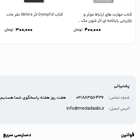
کتاب مهارت های ارتباط موثر و
کتاب Dyingful اثر Akhira نشر مات
بازاریابی رایانامه ای اثر شون مک...
300,000
400,000
تومان
تومان
پشتیبانی
|
02188356436
هفت روز هفته پاسخگوی شما هستیم.
شماره تماس:
info@medadaabi.ir
آدرس ایمیل:
قوانین
دسترسی سریع