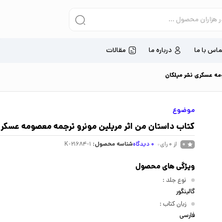
ماس با ما
درباره ما
مقالات
مه عسکری نشر میلکان
موضوع
کتاب داستان من اثر مریلین مونرو ترجمه معصومه عسکری
از 0 رای
0
دیدگاه
شناسه محصول:
K-21684-1
0
ویژگی های محصول
نوع جلد
:
گالینگور
زبان کتاب
:
فارسی