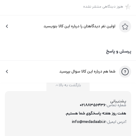
نقش داشته‌اند.شان در این کتاب مکالمات خود با مادرش را با نثری
هنوز دیدگاهی منتشر نشده
صادقانه نگاشته است. او بی‌باکانه به مسائلی همچون مشکلات
جسمانی مادرش، ازدواج‌های متعددش و بیماری سرطان که در نهایت
اولین نفر دیدگاهتان را درباره این کالا بنویسید
موجب مرگ وی شد می‌پردازد. آدری هپبورن درکنار زندگی هنری خود،
داوطلبانه به عضویت یونیسف درآمد و زندگی‌اش را صرف نجات
میلیون‌ها کودک از فقر و بیماری کرد. وقتی مردم با تمسخر و کنایه از
پرسش و پاسخ
اخلاق و سبک زندگی بازیگران هالیوودی…
شما هم درباره این کالا سوال بپرسید
بازگشت به بالا
پشتیبانی
شماره تماس:
02188356436
هفت روز هفته پاسخگوی شما هستیم.
آدرس ایمیل:
info@medadaabi.ir