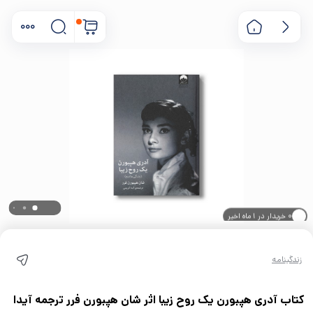
۰ خریدار در ۱ ماه اخیر
۰ بازدید در ۲۴ ساعت اخیر
زندگینامه
کتاب آدری هپبورن یک روح زیبا اثر شان هپبورن فرر ترجمه آیدا