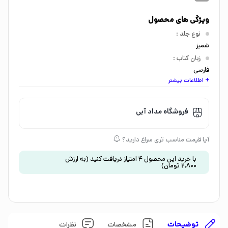
ویژگی های محصول
نوع جلد
:
شمیز
زبان کتاب
:
فارسی
+ اطلاعات بیشتر
اندازه کتاب
:
وزیری
گروه سنی
:
فروشگاه مداد آبی
کودک 7 تا 9 سال
،
کودک 9 تا 12 سال
موضوع
:
آیا قیمت مناسب تری سراغ دارید؟
داستان و رمان
،
فانتزی
با خرید این محصول
4
امتیاز دریافت کنید
(به ارزش
2,800
تومان
)
توضیحات
مشخصات
نظرات