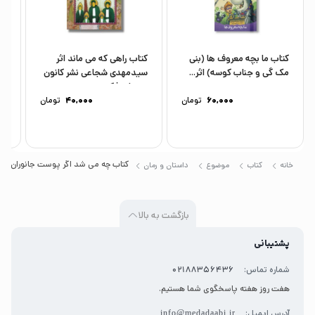
کتاب ما بچه معروف ها (بنی
کتاب راهی که می ماند اثر
مک گی و جناب کوسه) اثر...
سیدمهدی شجاعی نشر کانون
رو
پرورش فکری...
رض
60,000
تومان
40,000
تومان
کتاب چه می شد اگر پوست جانوران را د
خانه
کتاب
موضوع
داستان و رمان
بازگشت به بالا
پشتیبانی
شماره تماس:
02188356436
هفت روز هفته پاسخگوی شما هستیم.
آدرس ایمیل:
info@medadaabi.ir