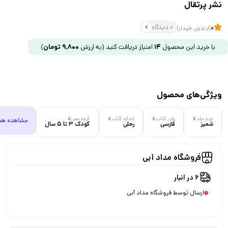
نشر پرتقال
0 دیدگاه
0
(از بدون خریدار)
با خرید این محصول
14
امتیاز دریافت کنید
(به ارزش
9,800
تومان
)
ویژگی‌های محصول
نوع جلد
زبان کتاب
اندازه کتاب
گروه سنی
مشاهده هم
شمیز
فارسی
رحلی
کودک 3 تا 5 سال
فروشگاه مداد آبی
6 در انبار
ارسال توسط فروشگاه مداد آبی