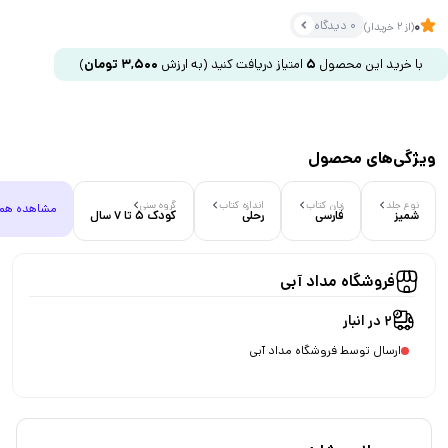
0 دیدگاه
0
(از 2 خریدار)
با خرید این محصول
5
امتیاز دریافت کنید
(به ارزش
3,500
تومان
)
ویژگی‌های محصول
نوع جلد
زبان کتاب
اندازه کتاب
گروه سنی
مشاهده هم
شمیز
فارسی
رحلی
کودک 5 تا 7 سال
فروشگاه مداد آبی
2 در انبار
ارسال توسط فروشگاه مداد آبی