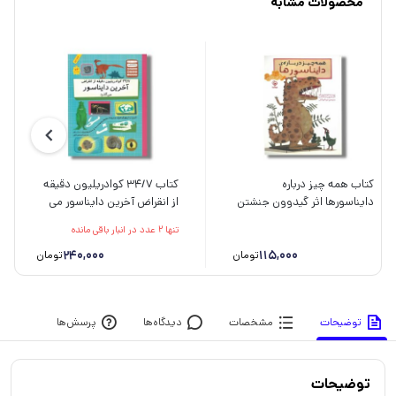
محصولات مشابه
کتاب همه چیز درباره
کتاب 34/7 کوادریلیون دقیقه
دایناسورها اثر گیدوون جنشتن
از انقراض آخرین دایناسور می
ترجمه نونا توکلی نشر مهاسا
گذرد (شمارش معکوس بزرگ)
تنها 2 عدد در انبار باقی مانده
اثر پل میسون ترجمه کاوه
115,000
فیض اللهی نشر فاطمی
240,000
تومان
تومان
توضیحات
مشخصات
دیدگاه‌ها
پرسش‌ها
توضیحات