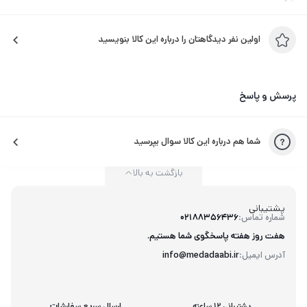
می‌پردازند. انجام صحیح هر‌یک از این فعّالیّت‌ها، بیانگر‌ یادگیری
نوآموزان است و می‌تواند به عنوان‌یک فرایند در ارزش‌یابی از آنان
اولین نفر دیدگاهتان را درباره این کالا بنویسید
مورد استفاده قرار گیرد. انجام برخی از این فعّالیّت‌ها، به صورت
گروهی و مشارکتی، به حس همدلی و دوستی و افزایش روحیه‌ی کار
گروهی در نوآموزان می‌انجامد و از آسیب‌های مربوط به مقایسه‌ی
پرسش و پاسخ
نوآموزان با‌یکدیگر و رقابت‌های مخرب فردی کاسته…
شما هم درباره این کالا سوال بپرسید
بازگشت به بالا
پشتیبانی
شماره تماس:
02188356436
هفت روز هفته پاسخگوی شما هستیم.
آدرس ایمیل:
info@medadaabi.ir
پشتیبانی 12 ساعته
ارسال سریع سفارشات