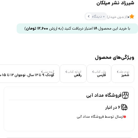
شیرزاد نشر میلکان
0 دیدگاه
0
(از بدون خریدار)
با خرید این محصول
18
امتیاز دریافت کنید
(به ارزش
12,600
تومان
)
ویژگی‌های محصول
نوع جلد
زبان کتاب
اندازه کتاب
گروه سنی
شمیز
فارسی
رقعی
کودک 9 تا 12 سال، نوجوان 12 تا 15 سال
فروشگاه مداد آبی
6 در انبار
ارسال توسط فروشگاه مداد آبی