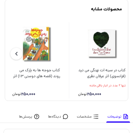
محصولات مشابه
کتاب در سینه ات نهنگی می تپد
کتاب جوجه ها به پارک می
(فرانسوی) اثر عرفان نظری
روند (قصه های دوستی 13) اثر
آهاری ترجمه افضل وثوقی نشر
والری گورباچف ترجمه شیوا
تنها 2 عدد در انبار باقی مانده
صابرین
حریری نشر کتاب چ
250,000
250,000
تومان
تومان
توضیحات
مشخصات
دیدگاه‌ها
پرسش‌ها