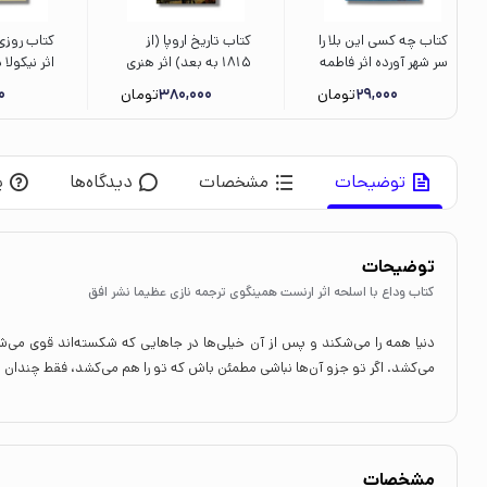
کتاب چه کسی این بلا را
کتاب تاریخ اروپا (از
کتاب روز
سر شهر آورده اثر فاطمه
1815 به بعد) اثر هنری
اثر نیکول
فروتن اصفهانی نشر
ویلسون لیتل فیلد
ترجمه های
29,000
تومان
380,000
تومان
0
کتاب پارک
ترجمه فریده قره جه
نشر نردبان
داغی نشر علمی فرهنگی
توضیحات
مشخصات
دیدگاه‌ها
پ
توضیحات
کتاب وداع با اسلحه اثر ارنست همینگوی ترجمه نازی عظیما نشر افق
دنیا همه را می‌شکند و پس از آن خیلی‌ها در جاهایی که شکسته‌اند قوی می‌شوند.
می‌کشد. اگر تو جزو آن‌ها نباشی مطمئن باش که تو را هم می‌کشد، فقط چندان عج
مشخصات