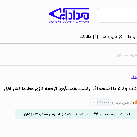
ا ما
درباره ما
مقالات
ظیما نشر افق
نگ
تاب وداع با اسلحه اثر ارنست همینگوی ترجمه نازی عظیما نشر افق
0 دیدگاه
0
(از بدون خریدار)
با خرید این محصول
44
امتیاز دریافت کنید
(به ارزش
30,800
تومان
)