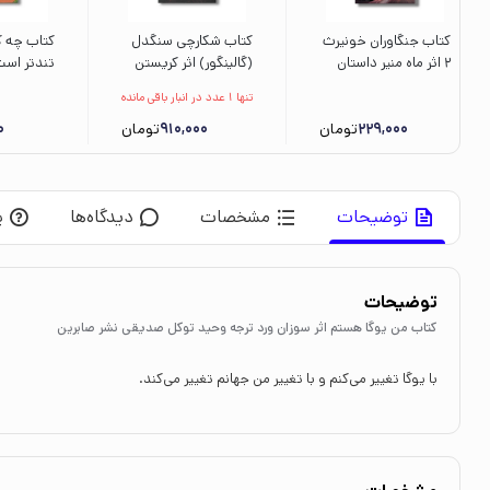
کتاب جنگاوران خونیرث
کتاب شکارچی سنگدل
کتاب چه ک
2 اثر ماه منیر داستان
(گالینگور) اثر کریستن
تندتر اس
پور نشر کمیکا
سیکارلی ترجمه مونا
تنها 1 عدد در انبار باقی مانده
نصر نشر مات
کیتی دیل 
229,000
تومان
910,000
تومان
0
سوری و ار
نشر پیدا
توضیحات
مشخصات
دیدگاه‌ها
پ
توضیحات
کتاب من یوگا هستم اثر سوزان ورد ترجه وحید توکل صدیقی نشر صابرین
با یوگا تغییر می‌کنم و با تغییر من جهانم تغییر می‌کند.