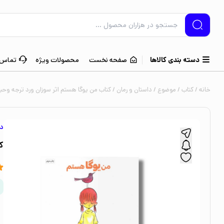
دسته بندی کالاها
صفحه نخست
محصولات ویژه
تماس ب
خانه
/
کتاب
/
موضوع
/
داستان و رمان
/ کتاب من یوگا هستم اثر سوزان ورد ترجه وح
دا
ک