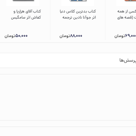
سی از همه
کتاب بدترین کلاس دنیا
کتاب آقای هزارپا و
ت (قصه های
اثر جوآنا نادین ترجمه
کفاش اثر سامگیس
رنگی رنگی 5+سال) اثر
سبحان خسروجردی نشر
زندی نشر کانون پرورش
ترجمه فرزین
میلکان
فکری کودکان و
69,00
غوان غلامی
تومان
88,000
تومان
نوجوانان
50,000
تومان
یش
رسش‌ها