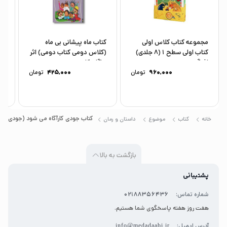
مجموعه کتاب کلاس اولی
کتاب ماه پیشانی بی ماه
کت
کتاب اولی سطح 1 (8 جلدی)
(کلاس دومی کتاب دومی) اثر
با
اثر گروه...
مژگان کلهر...
دو
960,000
تومان
425,000
تومان
کتاب جودی کارآگاه می شود (جودی دمدمی 8) اثر مگان مک دونالد ترجمه محبوبه نجف خا
خانه
کتاب
موضوع
داستان و رمان
بازگشت به بالا
پشتیبانی
شماره تماس:
02188356436
هفت روز هفته پاسخگوی شما هستیم.
آدرس ایمیل:
info@medadaabi.ir