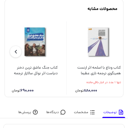
محصولات مشابه
کتاب وداع با اسلحه اثر ارنست
کتاب جنگ عاشق ترین دختر
همینگوی ترجمه نازی عظیما
دنیاست اثر نوئل سالازار ترجمه
نشر افق
نیما مانی نشر مون
تنها 1 عدد در انبار باقی مانده
690,000
880,000
تومان
تومان
توضیحات
مشخصات
دیدگاه‌ها
پرسش‌ها