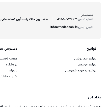
پشتیبانی
هفت روز هفته پاسخگوی شما هستیم.
شماره تماس:
02188356436
آدرس ایمیل:
info@medadaabi.ir
قوانین
دسترسی سر
شرایط حمل‌ونقل
صفحه نخست
شرایط مرجوعی
فروشگاه
قوانین و حریم خصوصی
ناشران
اخبار و مقالا
مداد آبی
به فروشگاه مداد آبی خوش آمدید! ما مفتخریم که به عنوان یکی از برترین فروشگاه