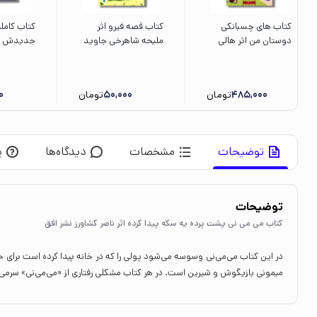
کتاب های چسبانکی
کتاب قصه فیرو اثر
کتاب کامل
دوستان من اثر هالی
ملیحه شاهرخی جاوید
بتی ترجمه سعیده
نشر علمی فرهنگی
الین دو پت
کامرانی نشر کنجد
آمنه امیرخ
نوشته
485,000
تومان
50,000
تومان
0
توضیحات
مشخصات
دیدگاه‌ها
پ
توضیحات
کتاب می می نی پشت پرده یه سکه پیدا کرده اثر ناصر کشاورز نشر افق
در این کتاب می‌می‌نی وسوسه می‌شود پولی را که در خانه پیدا کرده است برای
میمونی بازیگوش و شیرین است‌. در هر کتاب مشکلی رفتاری از «می‌می‌نی» سرمی‌زن