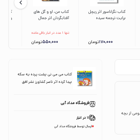
کتاب نگراناسور اثر ریچل
کتاب من، او و گل های
کتاب دا
برایت ترجمه سیده
آفتابگردان اثر جمال
هستی حسینی نشر
اکرمی نشر محراب قلم
ام تو چی
مهرسا
ویلمس ت
تنها 1 عدد در انبار باقی مانده
حضرتی ن
170,000
تومان
550,000
تومان
0
کتاب می می نی پشت پرده یه سکه
پیدا کرده اثر ناصر کشاورز نشر افق
فروشگاه مداد آبی
ومی از بچه
11 در انبار
ارسال توسط فروشگاه مداد آبی