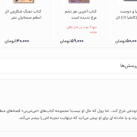
یا و دوست
کتاب آخرین نفر تخم
کتاب تفنگ شکارچی اثر
جدیدش (کاملیا 17) اثر
مرغ ندیده است
اعظم سبحانیان نشر
ینی ترجمه
(گیلبرت و دوستانش)
میچکا
تنها 2 عدد در انبار باقی
انی نشر
اثر دایان دی گروت
مانده
ترجمه ریحانه جعفری
50,00
تومان
59,000
تومان
140,000
تومان
رسش‌ها
 خودش خرج کند.. اما پول که مال او نیست! مجموعه کتاب‌های «می‌می‌نی» قصه‌های منظ
د و یا حادثه ای برای او پیش می‌آید که درنهایت تجربه اش را بیشتر می‌کند.