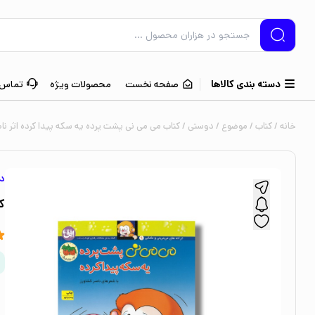
دسته بندی کالاها
صفحه نخست
محصولات ویژه
تماس ب
خانه
/
کتاب
/
موضوع
/
دوستی
/ کتاب می می نی پشت پرده یه سکه پیدا کرده اثر ناص
د
ک