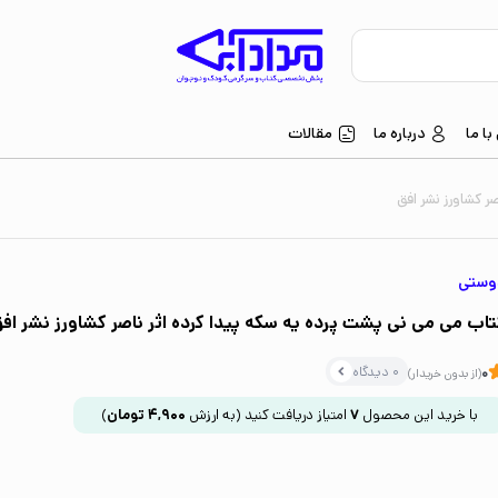
ا ما
درباره ما
مقالات
ر کشاورز نشر افق
وستی
تاب می می نی پشت پرده یه سکه پیدا کرده اثر ناصر کشاورز نشر اف
0 دیدگاه
0
(از بدون خریدار)
با خرید این محصول
7
امتیاز دریافت کنید
(به ارزش
4,900
تومان
)