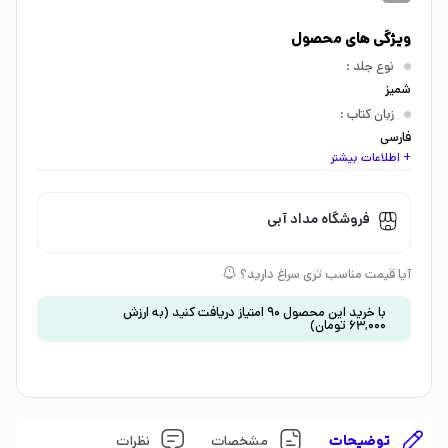
ویژگی های محصول
نوع جلد
:
شمیز
زبان کتاب
:
فارسی
+ اطلاعات بیشتر
اندازه کتاب
:
خشتی بزرگ
گروه سنی
:
فروشگاه مداد آبی
کودک 0 تا 3 سال
موضوع
:
آیا قیمت مناسب تری سراغ دارید؟
آموزش مفاهیم پایه
نوع کاغذ
:
با خرید این محصول
90
امتیاز دریافت کنید
(به ارزش
63,000
تومان
)
تحریر
توضیحات
مشخصات
نظرات