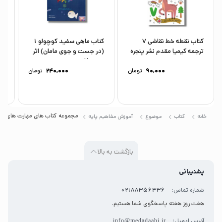
کنند و آن ها را به شکلی متعادل و هماهنگ پرورش
دهند.
کتاب نقطه خط نقاشی 7
کتاب ماهی سفید کوچولو 1
ترجمه کیمیا مقدم نشر پنجره
(در جست و جوی مامان) اثر
(ت
خیدوفان...
اث
90,000
تومان
240,000
تومان
مجموعه کتاب های مهارت های یادگیری کودکان 1 ساله (کودک باهوش من) اثر
خانه
کتاب
موضوع
آموزش مفاهیم پایه
بازگشت به بالا
پشتیبانی
شماره تماس:
02188356436
هفت روز هفته پاسخگوی شما هستیم.
آدرس ایمیل:
info@medadaabi.ir