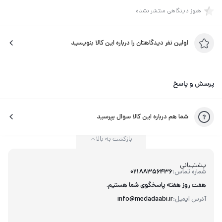
واقعی آن آگاهی درستی نداریم؛ رنجی که خود را تنها به‏طور
هنوز دیدگاهی منتشر نشده
غیرمستقیم و از طریق علائمی ظاهراً بی‌ارتباط و تصادفی نشان
می‌دهد؛ رنجی که اگر آگاهانه و با دقت برای پیشگیری از آن اقدام
اولین نفر دیدگاهتان را درباره این کالا بنویسید
نکنیم در بلندمدت همچنان ما را آشفته و آزرده خواهد کرد.»
پرسش و پاسخ
شما هم درباره این کالا سوال بپرسید
بازگشت به بالا
پشتیبانی
شماره تماس:
02188356436
هفت روز هفته پاسخگوی شما هستیم.
آدرس ایمیل:
info@medadaabi.ir