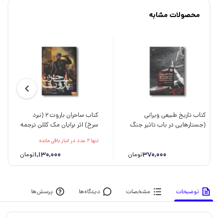
محصولات مشابه
کتاب تاریخ طبیعی ویرانی
کتاب ساحران باروت 2 (نبرد
(جستارهایی در باب تاثیر جنگ
سرخ) اثر برایان مک کللن ترجمه
بر هنر و ادبیات) اثر وینفرید
محمد صالح نورانی زاده نشر
تنها 2 عدد در انبار باقی مانده
گئورگ زیبالد ترجمه فرزام امین
هوپا
صالحی نشر خوب
1,130,000
370,000
تومان
تومان
توضیحات
مشخصات
دیدگاه‌ها
پرسش‌ها