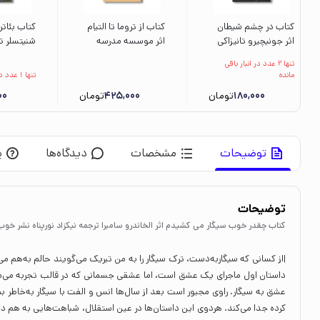
کتاب در چشم شیطان
کتاب از تروما تا التیام
کتاب بئاتر
اثر جونیچیرو تانیزاکی
اثر موسسه مدرسه
شنیتسلر ت
ترجمه محمود گودرزی
زندگی ترجمه صدرا
دانشور نشر
تنها 2 عدد در انبار باقی
نشر خوب
صمدی دزفولی نشر
جاویدان
مانده
تنها 1 عدد در انبار باقی مانده
میلکان
180,000
تومان
425,000
تومان
00
توضیحات
مشخصات
دیدگاه‌ها
پ
توضیحات
کتاب چقدر خوب سیگار می کشیدم اثر الخاندرو سامبرا ترجمه نیکزاد نورپناه نشر خوب
|از کسانی که سیگاربه‌دست، ترک سیگار را به من تبریک می‌گویند حالم به‌هم م
داستان اول ماجرای یک عشق است، اما عشقی جسمانی که در قالب تجربه می‌ما
عشق به سیگار. راوی مجبور است بعد از سال‌ها انس و الفت با سیگار به‌خاطر بیما
کرده جدا می‌کند. هردوی این داستان‌ها در عین استقلال، شباهت‌هایی به هم د