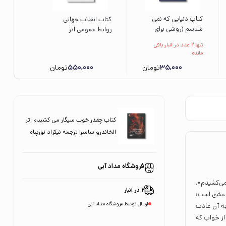
کتاب دنیایی که نمی
کتاب انقلاب جهانی
شناسم (روشی برای
روابط عمومی اثر
پرورش تفکر فلسفی در
ماکسیم بهار ترجمه مینا
تنها 2 عدد در انبار باقی
کودکان و نوجوانان) اثر
نظری نشر سیمای شرق
مانده
محبوبه اسپیدکار نشر
35,000
تومان
550,000
تومان
کانون پرورش فکری
کودکان و نوجوانان
کتاب چقدر خوب سیگار می کشیدم اثر
الخاندرو سامبرا ترجمه نیکزاد نورپناه
نشر خوب
فروشگاه مداد آبی
می‌کشیدم».
2 در انبار
ک عشق است؛
ارسال توسط فروشگاه مداد آبی
 به آن عادت
از خواب که