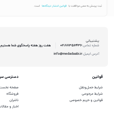
ثبت پرسش به معنی موافقت با
قوانین انتشار دیدگاه‌ها
است.
پشتیبانی
هفت روز هفته پاسخگوی شما هستیم.
شماره تماس:
02188356436
آدرس ایمیل:
info@medadaabi.ir
قوانین
دسترسی سر
شرایط حمل‌ونقل
صفحه نخست
شرایط مرجوعی
فروشگاه
قوانین و حریم خصوصی
ناشران
اخبار و مقالا