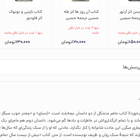
یس اثر آرتور
کتاب آن روز ها اثر طه
کتاب نازنین و بوبوک
رجمه سیمین
حسین ترجمه حسین
اثر فئودور
 بدرقه
خدیوجم نشر علمی
داستایفسکی ترجمه
تنها 2 عدد در انبار باقی
فرهنگی
رحمت الهی نشر علمی
مانده
تنها 1 عدد در انبار باقی مانده
فرهنگی
150,0
تومان
120,000
تومان
130,000
تومان
رسش‌ها
ی‌خورد!| کتاب حاضر متشکل از دو داستان نیمه‌بلند است. «بُنسای» و «چقدر خوب سیگار 
ند و با تمام اثرگذاری‌اش در خاطرات و یادها گم می‌شود. داستان دوم هم ماجرای ی
ری میگرن این عادت شاعرانه را کنار بگذارد، عادتی که او را از سبک زندگی‌ای که سال‌ها
ارند که نتیجۀ سبک روان و ظریف نویسنده است. از متن کتاب «بیش از بیست سالِ تمام 