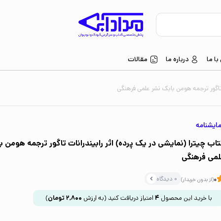
ا ما
درباره ما
مقالات
ت تاگور ترجمه هومن بابک نشر علمی فرهنگی
ایشنامه
تاب چیترا (نمایشی در یک پرده) اثر رابیندرانات تاگور ترجمه هومن ب
لمی فرهنگی
0 دیدگاه
0
(از بدون خریدار)
با خرید این محصول
4
امتیاز دریافت کنید
(به ارزش
2,800
تومان
)