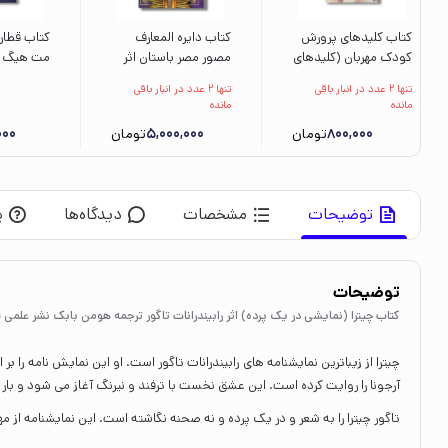
کتاب کلیدهای پرورش
کتاب دایره المعارف
کتاب قطار
کودک مهربان (کلیدهای
مصور مصر باستان اثر
مت هیگ تر
تربیت کودکان و
استیون اسنیپ ترجمه
حسینی سار
تنها 2 عدد در انبار باقی
تنها 2 عدد در انبار باقی
نوجوانان) اثر توماس
الهام شوشتری زاده نشر
میلکان
مانده
مانده
لیکونا ترجمه آناهیتا
سایان
800,000
تومان
5,000,000
تومان
000
یاراحمدی نشر صابرین
توضیحات
مشخصات
دیدگاه‌ها
پ
توضیحات
کتاب چیترا (نمایشی در یک پرده) اثر رابیندرانات تاگور ترجمه هومن بابک نشر علمی 
چیترا از زیباترین نمایشنامه های رابیندرانات تاگور است. او این نمایش نامه را
آرجونا را روایت کرده است. این عشق نخست با ترفند و نیرنگ آغاز می شود و با
تاگور چیترا را به شعر و در یک پرده و نه صحنه نگاشته است. این نمایشنامه از 