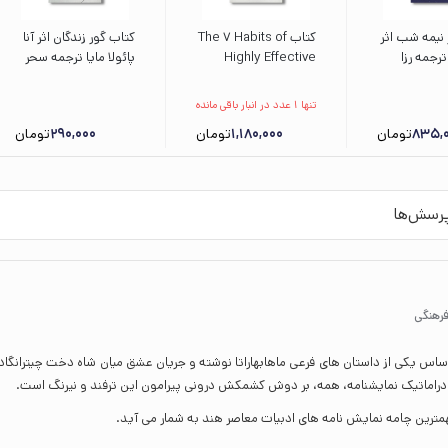
 نیمه شب اثر
کتاب The 7 Habits of
کتاب گور زندگان اثر آنا
جمه رزا
Highly Effective
پائولا مایا ترجمه سحر
انی نشر
People اثر Stephen
قدیمی نشر خوب
R.Covey نشر مات
تنها 1 عدد در انبار باقی مانده
835,
تومان
1,180,000
تومان
290,000
تومان
رسش‌ها
فرهنگی
 بر اساس یکی از داستان های فرعی ماهابهاراتا نوشته و جریان عشق میان شاه دخت چیترانگاد
ر دراماتیک نمایشنامه، همه، بر دوش کشمکش درونی پیرامون این ترفند و نیرنگ است.
مهمترین چامه نمایش نامه های ادبیات معاصر هند به شمار می آید.