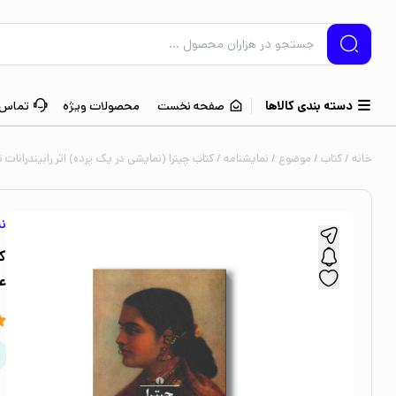
دسته بندی کالاها
صفحه نخست
محصولات ویژه
تماس ب
خانه
/
کتاب
/
موضوع
/
نمایشنامه
/ کتاب چیترا (نمایشی در یک پرده) اثر رابیندرانا
نم
ک
ع