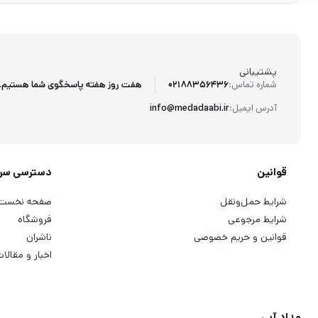
پشتیبانی
هفت روز هفته پاسخگوی شما هستیم.
شماره تماس:
02188356436
آدرس ایمیل:
info@medadaabi.ir
قوانین
دسترسی سر
شرایط حمل‌ونقل
صفحه نخست
شرایط مرجوعی
فروشگاه
قوانین و حریم خصوصی
ناشران
اخبار و مقالا
مداد آبی