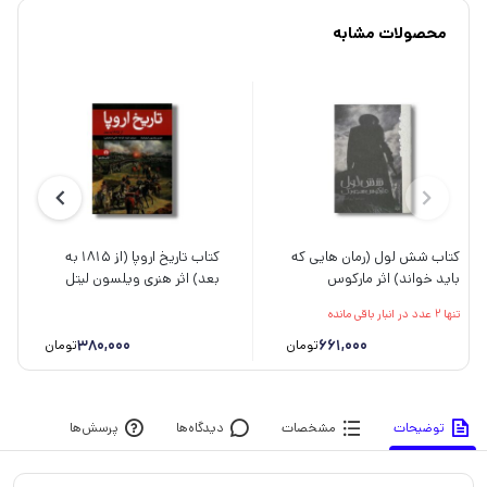
محصولات مشابه
کتاب شش لول (رمان هایی که
کتاب تاریخ اروپا (از 1815 به
باید خواند) اثر مارکوس
بعد) اثر هنری ویلسون لیتل
سجویک ترجمه آرزو احمی نشر
فیلد ترجمه فریده قره جه داغی
تنها 2 عدد در انبار باقی مانده
پیدایش
نشر علمی فرهنگی
380,000
661,000
تومان
تومان
توضیحات
مشخصات
دیدگاه‌ها
پرسش‌ها