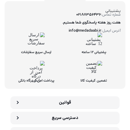
پشتیبانی
شماره تماس:
02188356436
هفت روز هفته پاسخگوی شما هستیم.
آدرس ایمیل:
info@medadaabi.ir
پشتیبانی 12 ساعته
ارسال سریع سفارشات
تضمین کیفیت کالا
پرداخت امن از درگاه بانکی
قوانین
دسترسی سریع