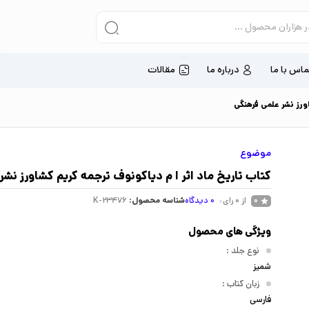
ماس با ما
درباره ما
مقالات
ورز نشر علمی فرهنگی
موضوع
کتاب تاریخ ماد اثر ا م دیاکونوف ترجمه کریم کشاورز نش
از 0 رای
0
دیدگاه
شناسه محصول:
K-23476
0
ویژگی های محصول
نوع جلد
:
شمیز
زبان کتاب
:
فارسی