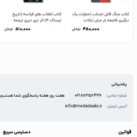
کتاب جنگ قابل اجتناب (خطرات یک
کتاب انقلاب های فرانسه (تاریخ
درگیری فاجعه بار میان ایالات
ترسناک 4) اثر تری دیری ترجمه
متحده...
مهرداد...
510,000
450,000
تومان
تومان
پشتیبانی
|
02188356436
هفت روز هفته پاسخگوی شما هستیم.
شماره تماس:
info@medadaabi.ir
آدرس ایمیل:
قوانین
دسترسی سریع