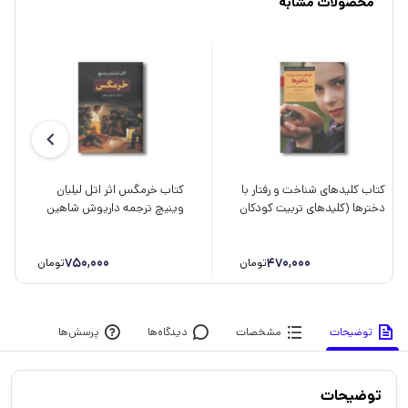
محصولات مشابه
کتاب کلیدهای شناخت و رفتار با
کتاب خرمگس اثر اتل لیلیان
دخترها (کلیدهای تربیت کودکان
وینیچ ترجمه داریوش شاهین
و نوجوانان) اثر نانسی
نشر بدرقه جاویدان
اسنایدرمن و پگ استریپ
470,000
ترجمه اکرم کرمی نشر صابرین
750,000
تومان
تومان
توضیحات
مشخصات
دیدگاه‌ها
پرسش‌ها
توضیحات