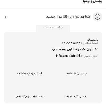
پرسش و پاسخ
شما هم درباره این کالا سوال بپرسید
بازگشت به بالا
پشتیبانی
شماره تماس:
02188356436
هفت روز هفته پاسخگوی شما هستیم.
آدرس ایمیل:
info@medadaabi.ir
پشتیبانی 12 ساعته
ارسال سریع سفارشات
تضمین کیفیت کالا
پرداخت امن از درگاه بانکی