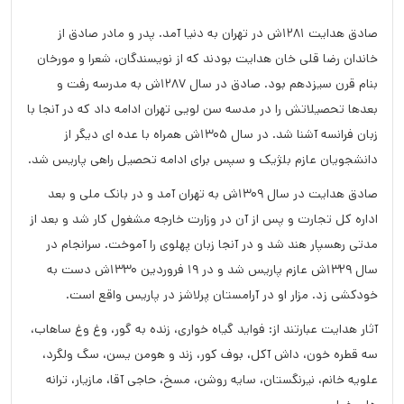
صادق هدایت 1281ش در تهران به دنیا آمد. پدر و مادر صادق از
خاندان رضا قلی خان هدایت بودند که از نویسندگان، شعرا و مورخان
بنام قرن سیزدهم بود. صادق در سال 1287ش به مدرسه رفت و
بعدها تحصیلاتش را در مدسه سن لویی تهران ادامه داد که در آنجا با
زبان فرانسه آشنا شد. در سال 1305ش همراه با عده ای دیگر از
دانشجویان عازم بلژیک و سپس برای ادامه تحصیل راهی پاریس شد.
صادق هدایت در سال 1309ش به تهران آمد و در بانک ملی و بعد
اداره کل تجارت و پس از آن در وزارت خارجه مشغول کار شد و بعد از
مدتی رهسپار هند شد و در آنجا زبان پهلوی را آموخت. سرانجام در
سال 1329ش عازم پاریس شد و در 19 فروردین 1330ش دست به
خودکشی زد. مزار او در آرامستان پرلاشز در پاریس واقع است.
آثار هدایت عبارتند از: فواید گیاه خواری، زنده به گور، وغ وغ ساهاب،
سه قطره خون، داش آکل، بوف کور، زند و هومن یسن، سگ ولگرد،
علویه خانم، نیرنگستان، سایه روشن، مسخ، حاجی آقا، مازیار، ترانه