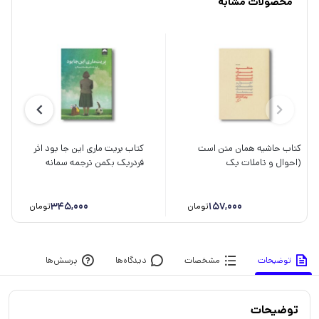
محصولات مشابه
کتاب حاشیه همان متن است
کتاب بریت ماری این جا بود اثر
(احوال و تاملات یک
فردریک بکمن ترجمه سمانه
مستندساز) اثر پیروز کلانتری
پرهیزکاری نشر میلکان
نشر اطراف
345,000
157,000
تومان
تومان
توضیحات
مشخصات
دیدگاه‌ها
پرسش‌ها
توضیحات