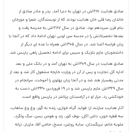
صادق هدایت 1281ش در تهران به دنیا آمد. پدر و مادر صادق از
خاندان رضا قلی خان هدایت بودند که از نویسندگان، شعرا و مورخان
بنام قرن سیزدهم بود. صادق در سال 1287ش به مدرسه رفت و
بعدها تحصیلاتش را در مدسه سن لویی تهران ادامه داد که در آنجا با
زبان فرانسه آشنا شد. در سال 1305ش همراه با عده ای دیگر از
دانشجویان عازم بلژیک و سپس برای ادامه تحصیل راهی پاریس شد.
صادق هدایت در سال 1309ش به تهران آمد و در بانک ملی و بعد
اداره کل تجارت و پس از آن در وزارت خارجه مشغول کار شد و بعد از
مدتی رهسپار هند شد و در آنجا زبان پهلوی را آموخت. سرانجام در
سال 1329ش عازم پاریس شد و در 19 فروردین 1330ش دست به
خودکشی زد. مزار او در آرامستان پرلاشز در پاریس واقع است.
آثار هدایت عبارتند از: فواید گیاه خواری، زنده به گور، وغ وغ ساهاب،
سه قطره خون، داش آکل، بوف کور، زند و هومن یسن، سگ ولگرد،
علویه خانم، نیرنگستان، سایه روشن، مسخ، حاجی آقا، مازیار، ترانه