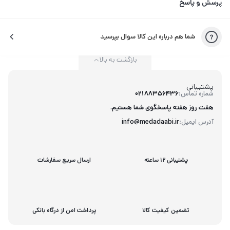
پرسش و پاسخ
شما هم درباره این کالا سوال بپرسید
بازگشت به بالا
پشتیبانی
شماره تماس:
02188356436
هفت روز هفته پاسخگوی شما هستیم.
آدرس ایمیل:
info@medadaabi.ir
پشتیبانی 12 ساعته
ارسال سریع سفارشات
تضمین کیفیت کالا
پرداخت امن از درگاه بانکی