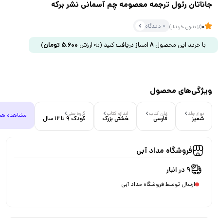
جاناتان رئول ترجمه معصومه چم آسمانی نشر برکه
0 دیدگاه
0
(از بدون خریدار)
با خرید این محصول
8
امتیاز دریافت کنید
(به ارزش
5,600
تومان
)
ویژگی‌های محصول
نوع جلد
زبان کتاب
اندازه کتاب
گروه سنی
مشاهده هم
شمیز
فارسی
خشتی بزرگ
کودک 9 تا 12 سال
فروشگاه مداد آبی
9 در انبار
ارسال توسط فروشگاه مداد آبی