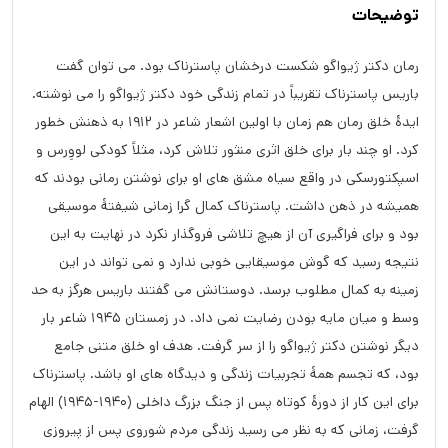
توضیحات
رمان دکتر ژیواگو شکست درخشان پاسترناک بود. می توان گفت
باریس پاسترناک تقریباً در تمام زندگی خود دکتر ژیواگو را می نوشته.
ایدۀ خلق رمان هم زمان با اولین اشعار شاعر در ۱۹۱۲ به ذهنش خطور
کرد. او چند بار برای خلق اثری منثور تلاش کرد، مثلاً کودکی لووِرس و
اسپکتورسکی در واقع سیاه مشق های او برای نوشتن رمانی بودند که
همیشه در ذهن داشت. پاسترناک کمال گرا زمانی شیفتۀ موسیقی
بود و برای فراگیری آن از هیچ تلاشی فروگذار نکرد در نهایت به این
نتیجه رسید که گوش موسیقایی خوبی ندارد و نمی تواند در این
زمینه به کمال مطلوب برسد. دوستانش می گفتند باریس هرگز به حد
وسط و میان مایه بودن رضایت نمی داد. در زمستان ۱۹۴۵ شاعر بار
دیگر نوشتن دکتر ژیواگو را از سر گرفت. هدف او خلق متنی جامع
بود، که تجسم همۀ تجربیات زندگی و دیدگاه های او باشد. پاسترناک
برای این کار از دورۀ کوتاه پس از جنگ بزرگ داخلی (۱۹۴۰-۱۹۴۵) الهام
گرفت، زمانی که به نظر می رسید زندگی مردم شوروی پس از پیروزی