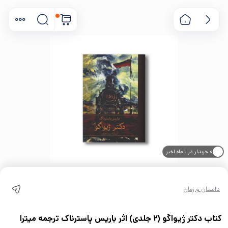
۰ خریدار در ۱ ماه اخیر
۰ بازدید در ۲۴ ساعت اخیر
داستان و رمان
کتاب دکتر ژیواگو (2 جلدی) اثر باریس پاسترناک ترجمه میترا