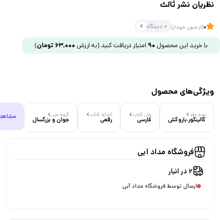
نظریان نشر ثالث
0 دیدگاه
0
(از بدون خریدار)
با خرید این محصول
90
امتیاز دریافت کنید
(به ارزش
63,000
تومان
)
ویژگی‌های محصول
نوع جلد
زبان کتاب
اندازه کتاب
گروه سنی
مشاهد
گالینگور،باروکش
فارسی
رقعی
جوان و بزرگسال
فروشگاه مداد آبی
2 در انبار
ارسال توسط فروشگاه مداد آبی