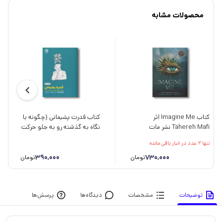
محصولات مشابه
کتاب Imagine Me اثر
کتاب قدرت پشیمانی (چگونه با
Tahereh Mafi نشر مات
نگاه به گذشته رو به جلو حرکت
کنیم) اثر دنیل اچ پینک ترجمه
تنها 2 عدد در انبار باقی مانده
مهرسا شرع الاسلام و خسرو
فرزاد نشر مون
390,000
730,000
تومان
تومان
توضیحات
مشخصات
دیدگاه‌ها
پرسش‌ها