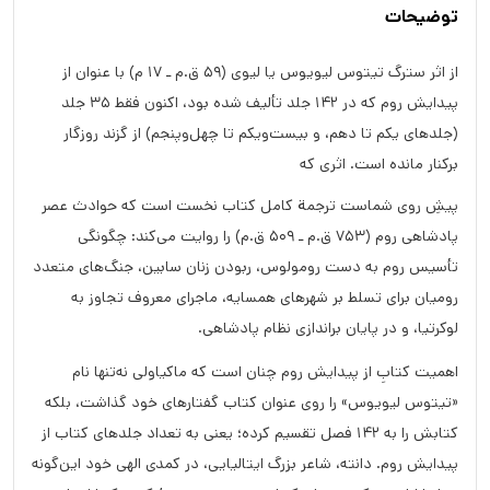
توضیحات
از اثر سترگ تیتوس لیویوس یا لیوی (۵۹ ق.م ـ ۱۷ م) با عنوان از
پیدایش روم که در ۱۴۲ جلد تألیف شده بود، اکنون فقط ۳۵ جلد
(جلدهای یکم تا دهم، و بیست‌ویکم تا چهل‌وپنجم) از گزند روزگار
برکنار مانده‌ است. اثری که
پیشِ روی شماست ترجمة کامل کتاب نخست است که حوادث عصر
پادشاهی روم (۷۵۳ ق.م ـ ۵۰۹ ق.م) را روایت می‌کند: چگونگی
تأسیس روم به دست رومولوس، ربودن زنان سابین، جنگ‌های متعدد
رومیان برای تسلط بر شهرهای همسایه، ماجرای معروف تجاوز به
لوکرتیا، و در پایان براندازی نظام پادشاهی.
اهمیت کتابِ از پیدایش روم چنان است که ماکیاولی نه‌تنها نام
«تیتوس لیویوس» را روی عنوان کتاب گفتارهای خود گذاشت، بلکه
کتابش را به ۱۴۲ فصل تقسیم کرده؛ یعنی به تعداد جلدهای کتاب از
پیدایش روم. دانته، شاعر بزرگ ایتالیایی، در کمدی الهی خود این‌گونه