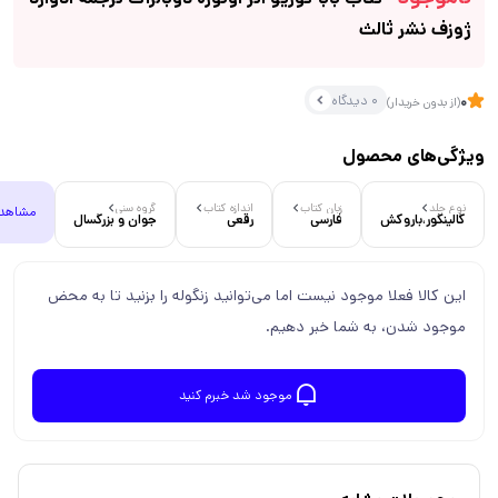
ژوزف نشر ثالث
0 دیدگاه
0
(از بدون خریدار)
ویژگی‌های محصول
نوع جلد
زبان کتاب
اندازه کتاب
گروه سنی
مشاهد
گالینگور،باروکش
فارسی
رقعی
جوان و بزرگسال
این کالا فعلا موجود نیست اما می‌توانید زنگوله را بزنید تا به محض
موجود شدن، به شما خبر دهیم.
موجود شد خبرم کنید