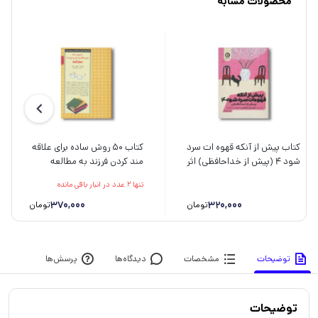
محصولات مشابه
کتاب پیش از آنکه قهوه ات سرد
کتاب 50 روش ساده برای علاقه
شود 4 (پیش از خداحافظی) اثر
مند کردن فرزند به مطالعه
توشیکازو کاواگوچی ترجمه
(کلیدهای آموزش کودکان و
تنها 2 عدد در انبار باقی مانده
سامره عباسی نشر مون
نوجوانان) اثر کتی ای زاهلر
ترجمه سارا رئیسی نشر صابرین
370,000
320,000
تومان
تومان
توضیحات
مشخصات
دیدگاه‌ها
پرسش‌ها
توضیحات