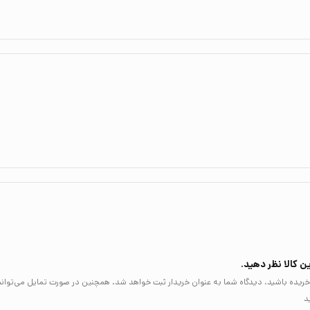
دربارۀ جهان پیرامونش، و تأملات او دربارۀ ماهیتِ شناخت شالودۀ تمامی علوم تجربی را پ
 بنای پژوهش‌ های فلسفی است.
ش از نمایشنامه‌ه ای یونانی همچنان پایۀ ثابتِ دوره‌ های آموزشیِ ادبیات در سراسر جها
یشۀ ارسطو می‌ برد،
رفیت شگفت‌ انگیز این فیلسوف برای کنجکاوی امروزه نیز همچنان چشم‌ اندازی از زندگیِ رضا
ن کالا نظر دهید.
لا خریده باشید، دیدگاه شما به عنوان خریدار ثبت خواهد شد. همچنین در صورت تمایل می‌توان
د