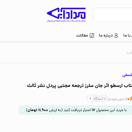
ا ما
درباره ما
مقالات
الث
لسفی
تاب ارسطو اثر جان سلرز ترجمه مجتبی پردل نشر ثالث
0 دیدگاه
0
(از بدون خریدار)
با خرید این محصول
17
امتیاز دریافت کنید
(به ارزش
11,900
تومان
)