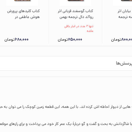
یابان اثر
کتاب گوسفند قربانی اثر
کتاب کلیدهای پرورش
ه ترجمه
روآلد دال ترجمه بهمن
هوش عاطفی در
اهین نشر
فرزانه نشر بدرقه
کودکان و نوجوانان
تنها 2 عدد در انبار باقی
یدان
جاویدان
(کلیدهای تربیت
مانده
کودکان و نوجوانان) اثر
800,0
تومان
250,000
تومان
680,000
تومان
جان گاتمن و جون دکلر
ترجمه فرناز فرود نشر
صابرین
رسش‌ها
هایی از دیوار احاطه‌ اش کرده‌ اند. با این‌ همه، این قطعه‌ زمین کوچک را می‌ توان به‌ ح
 شاگردانش به بحث و گفت‌ و گو دربارۀ یک عمر کار خود می‌ پرداخت و برای رازهای موقع