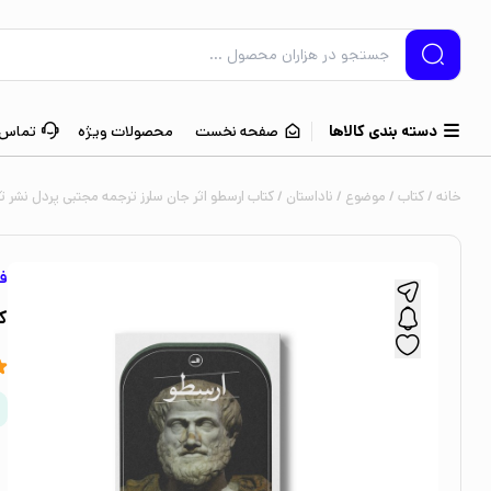
دسته بندی کالاها
صفحه نخست
محصولات ویژه
تماس ب
خانه
/
کتاب
/
موضوع
/
ناداستان
/ کتاب ارسطو اثر جان سلرز ترجمه مجتبی پردل نشر ث
ف
ک