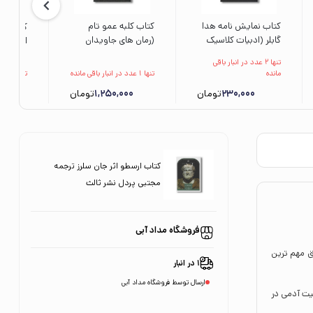
کتاب نمایش نامه هدا
کتاب کلبه عمو تام
کتاب خزا
گابلر (ادبیات کلاسیک
(رمان های جاویدان
انطون ت
جهان) اثر هنریک
جهان) اثر هریت بیچر
حزبایی ز
تنها 2 عدد در انبار باقی
ایبسن ترجمه مینو
استو ترجمه محسن
مانده
تنها 1 عدد در انبار باقی مانده
تنها 2 عدد در انبار باقی مانده
مشیری نشر علمی
سلیمانی نشر افق
230,000
تومان
1,250,000
تومان
0
فرهنگی
کتاب ارسطو اثر جان سلرز ترجمه
مجتبی پردل نشر ثالث
فروشگاه مداد آبی
ق مهم‌ ترین
1 در انبار
ارسال توسط فروشگاه مداد آبی
یت آدمی در