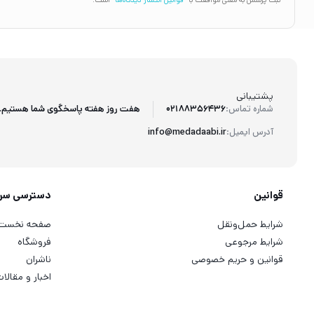
ثبت پرسش به معنی موافقت با
قوانین انتشار دیدگاه‌ها
است.
پشتیبانی
هفت روز هفته پاسخگوی شما هستیم.
شماره تماس:
02188356436
آدرس ایمیل:
info@medadaabi.ir
قوانین
دسترسی سر
شرایط حمل‌ونقل
صفحه نخست
شرایط مرجوعی
فروشگاه
قوانین و حریم خصوصی
ناشران
اخبار و مقالا