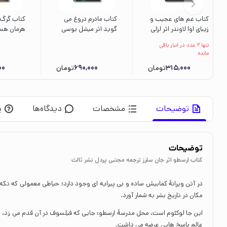
کتاب غم های عجیب و
کتاب مادرم دروغ می
کتاب گرگ ب
زیبای اوا لاوندر اثر لزلی
گوید اثر میشل بوسی
هرمان هس
والتن ترجمه ثمین
ترجمه آریا نوری نشر
داریوش ش
تنها 2 عدد در انبار باقی
صداقت کار نشر میلکان
مون
بدرقه جاو
مانده
315,000
تومان
690,000
تومان
00
توضیحات
مشخصات
دیدگاه‌ها
پ
توضیحات
کتاب ارسطو اثر جان سلرز ترجمه مجتبی پردل نشر ثالث
در آتن ویرانۀ کمابیش ساده‌ و بی‌ پیرایه‌ ای وجود دارد؛ حیاطی معمولی که تکه‌ 
مکان در تاریخ بشر به شمار آورد.
این‌ جا لوکئوم است، محل مدرسۀ ارسطو: جایی که فیلسوف در آن قدم می‌ زد، با
عالم پاسخ‌ هایی عرضه می‌ داشت.