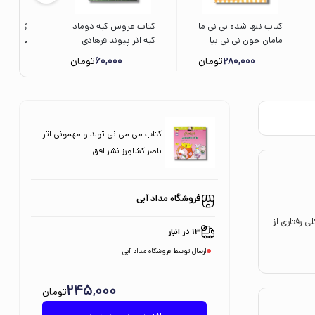
کتاب تنها شده نی نی ما
کتاب عروس کیه دوماد
کتاب تر
مامان جون نی نی بیا
کیه اثر پیوند فرهادی
خوشحاله
(دالی بازی) اثر کارن
نشر کانون پرورش فکری
280,000
تومان
60,000
تومان
کتس ترجمه زهرا
کودکان و نوجوانان
اثر بندی
موسوی نشر نردبان
رودابه ح
پنجره
کتاب می می نی تولد و مهمونی اثر
ناصر کشاورز نشر افق
فروشگاه مداد آبی
 رفتاری از
13 در انبار
ارسال توسط فروشگاه مداد آبی
245,000
تومان