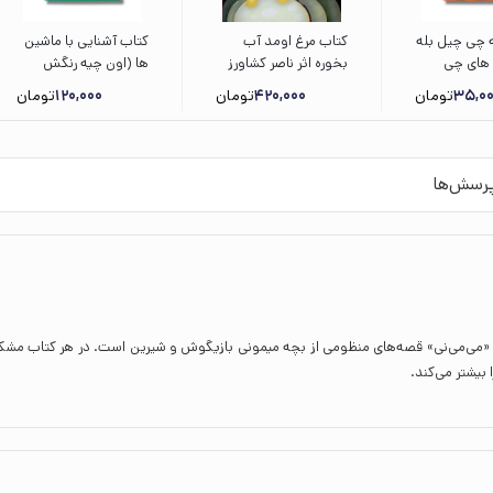
ه چی چیل بله
کتاب مرغ اومد آب
کتاب آشنایی با ماشین
 های چی
بخوره اثر ناصر کشاورز
ها (اون چیه رنگش
لسلی پاتری
نشر شهر قلم
کنیم خیلی قشنگش
35,0
تومان
420,000
تومان
120,000
تومان
ه مصطفی
کنیم) اثر سمیه قدیری
 نشر پنجره
نشر شهر قلم
رسش‌ها
ی «می‌می‌نی» قصه‌های منظومی از بچه میمونی بازیگوش و شیرین است‌. در هر کتاب مشکلی
 بیشتر می‌کند.