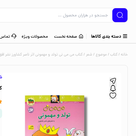
دسته بندی کالاها
صفحه نخست
محصولات ویژه
تماس ب
خانه
/
کتاب
/
موضوع
/
شعر
/ کتاب می می نی تولد و مهمونی اثر ناصر کشاورز نشر افق
ش
ک