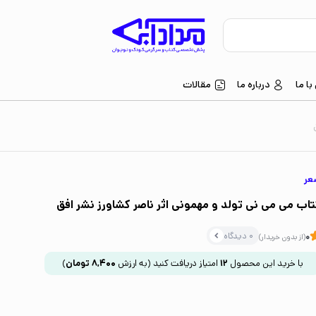
ا ما
درباره ما
مقالات
عر
تاب می می نی تولد و مهمونی اثر ناصر کشاورز نشر افق
0 دیدگاه
0
(از بدون خریدار)
با خرید این محصول
12
امتیاز دریافت کنید
(به ارزش
8,400
تومان
)