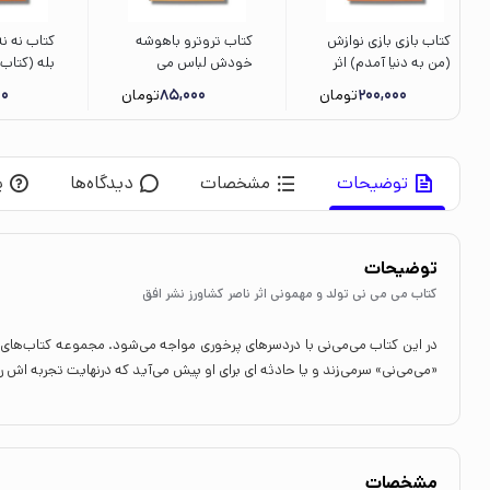
کتاب بازی بازی نوازش
کتاب تروترو باهوشه
کتاب نه ن
(من به دنیا آمدم) اثر
خودش لباس می
بله (کتاب
مریم هاشم پور نشر
پوشه (تروترو چی داره
چیل) اثر 
200,000
تومان
85,000
تومان
00
کانون پرورش فکری
2) اثر بندیکت گاتیر
سلی ترجم
کودکان و نوجوانان
ترجمه رودابه حمزه ای
رحماندوست
نشر پنجره
توضیحات
مشخصات
دیدگاه‌ها
پ
توضیحات
کتاب می می نی تولد و مهمونی اثر ناصر کشاورز نشر افق
در این‌ کتاب‌ می‌می‌نی با دردسرهای پرخوری مواجه‌ می‌شود. مجموعه کتاب‌ها
«می‌می‌نی» سرمی‌زند و یا حادثه ای برای او پیش می‌آید که درنهایت تجربه اش را
مشخصات