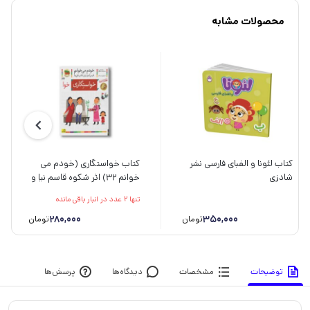
محصولات مشابه
کتاب لئونا و الفبای فارسی نشر
کتاب خواستگاری (خودم می
شادزی
خوانم 32) اثر شکوه قاسم نیا و
عبدالرحمان صفارپور نشر افق
تنها 2 عدد در انبار باقی مانده
280,000
350,000
تومان
تومان
توضیحات
مشخصات
دیدگاه‌ها
پرسش‌ها