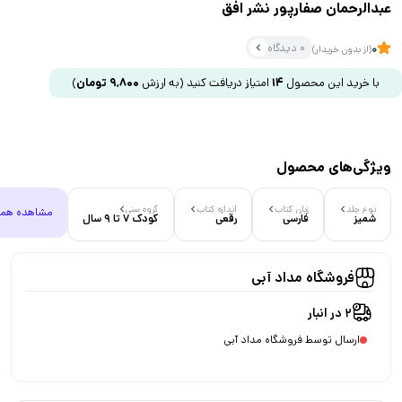
عبدالرحمان صفارپور نشر افق
0 دیدگاه
0
(از بدون خریدار)
با خرید این محصول
14
امتیاز دریافت کنید
(به ارزش
9,800
تومان
)
ویژگی‌های محصول
نوع جلد
زبان کتاب
اندازه کتاب
گروه سنی
مشاهده هم
شمیز
فارسی
رقعی
کودک 7 تا 9 سال
فروشگاه مداد آبی
2 در انبار
ارسال توسط فروشگاه مداد آبی