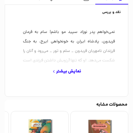
نقد و بررسی
نمی‌خواهم پدر نوزاد سپید مو باشم! سام به فرمان
فریدون، پادشاه ایران به خونخواهی ایرج، به جنگ
فرزندان نامهربان فریدون _ سلم و تور _ می‌رود و آنان را
شکست می‌دهد. او که تنها آرزویش داشتن فرزندی است
که در پیری تکیه‌گاهش باشد، در راه بازگشت باخبر
نمایش بیشتر
می‌شود که فرزندش به زودی به دنیا خواهد آمد؛ اما فرزند
او _ زال _ از همان نخست، پیری سپید موست…
محصولات مشابه