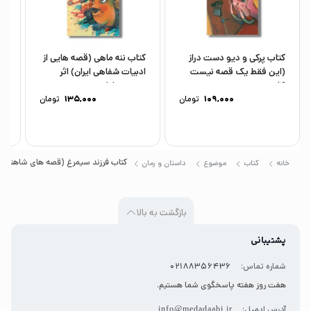
کتاب پرکی و دیو دست دراز
کتاب ننه ماهی (قصه هایی از
کت
(این فقط یک قصه نیست
ادبیات شفاهی ایران) اثر
آل
4)...
محمدرضا شمس...
صف
109,000
تومان
135,000
تومان
کتاب فرزند سیمرغ (قصه های شاهنامه 2) به روایت آتوسا صالحی نشر افق
خانه
کتاب
موضوع
داستان و رمان
بازگشت به بالا
پشتیبانی
شماره تماس:
02188356436
هفت روز هفته پاسخگوی شما هستیم.
آدرس ایمیل:
info@medadaabi.ir