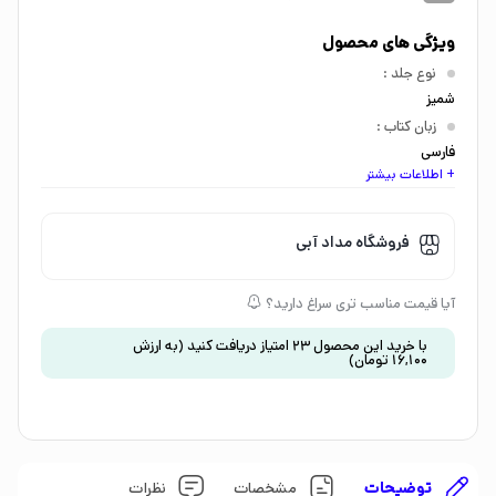
ویژگی های محصول
نوع جلد
:
شمیز
زبان کتاب
:
فارسی
+ اطلاعات بیشتر
اندازه کتاب
:
وزیری
گروه سنی
:
فروشگاه مداد آبی
کودک 9 تا 12 سال
،
نوجوان 12 تا 15 سال
موضوع
:
آیا قیمت مناسب تری سراغ دارید؟
افسانه و اساطیر
،
داستان و رمان
نشان تجاری
:
با خرید این محصول
23
امتیاز دریافت کنید
(به ارزش
16,100
تومان
)
1527012090881820000
توضیحات
مشخصات
نظرات