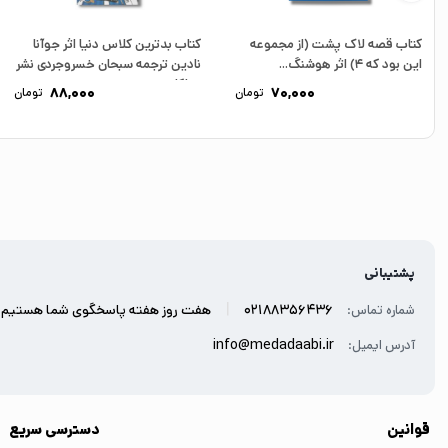
کتاب قصه لاک پشت (از مجموعه
کتاب بدترین کلاس دنیا اثر جوآنا
این بود که 4) اثر هوشنگ...
نادین ترجمه سبحان خسروجردی نشر
میلکان
88,000
70,000
تومان
تومان
پشتیبانی
|
02188356436
هفت روز هفته پاسخگوی شما هستیم.
شماره تماس:
info@medadaabi.ir
آدرس ایمیل:
قوانین
دسترسی سریع