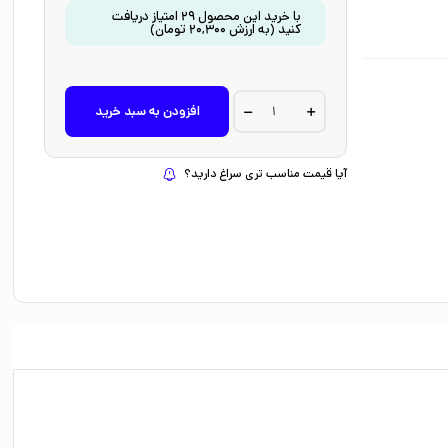
با خرید این محصول
29
امتیاز دریافت
کنید
(به ارزش
20,300
تومان
)
کتاب
افزودن به سبد خرید
دری
و
دندان
شیری
آیا قیمت مناسب تری سراغ دارید؟
(دری)
اثر
ابی
هنلن
ترجمه
شبنم
حیدری
پور
نشر
پرتقال
quantity