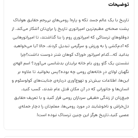
توضیحات
تاریخ با یک عالم جسد تکه و پاره! رومی‌های بی‌رحم حقایق هولناک
پشت صحنه‌ی عظیم‌ترین امپراتوری تاریخ را برای‌تان آشکار می‌کند. از
دوقلوهای ترسناکی که امپراتوری روم را بنا گذاشتند، تا امپراتورهایی
که آدم‌کشی را به ورزش و سرگرمی تبدیل کردند. حالا آیا می‌خواهید
بدانید که...کدام امپراتور خوراک کوهان شتر دوست داشت؟چرا
نشستن یک گاو روی بام خانه برایتان بدشانسی می‌آورد؟ اسم الهه‌ی
نگهبان لولای درِ خانه‌های رومی چه بوده؟پس بخوانید تا علاوه بر
این‌ها، اطلاعات بیش‌تر و تهوع‌آوری درباره‌ی جنایت‌های کولوسئوم و
انسان‌ها و جانورانی که در آن مکان قتل عام شدند، کسب کنید.
جیغ‌زنان از زندگی حقیقی سربازان رومی فرار کنید و با تعریف حقایق
دل‌خراش و ناخوشایند در مورد رومی‌ها، معلم‌تان را دچار حمله‌ی
عصبی کنید.تاریخ هرگز این چنین ترسناک نبوده است!