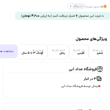
0 دیدگاه
0
(از بدون خریدار)
با خرید این محصول
6
امتیاز دریافت کنید
(به ارزش
4,200
تومان
)
ویژگی‌های محصول
نوع جلد
زبان کتاب
اندازه کتاب
گروه سنی
مشاهده هم
شمیز
فارسی
رحلی
کودک 3 تا 5 سال
فروشگاه مداد آبی
4 در انبار
ارسال توسط فروشگاه مداد آبی