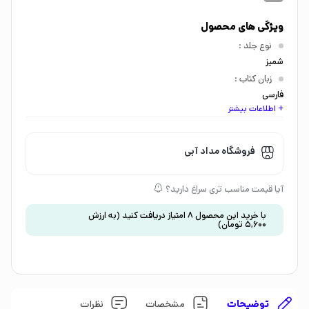
ویژگی های محصول
نوع جلد
:
شمیز
زبان کتاب
:
فارسی
+ اطلاعات بیشتر
اندازه کتاب
:
رقعی
گروه سنی
:
فروشگاه مداد آبی
نوجوان 15 سال به بالا
موضوع
:
آیا قیمت مناسب تری سراغ دارید؟
داستان و رمان
نشان تجاری
:
با خرید این محصول
8
امتیاز دریافت کنید
(به ارزش
5,600
تومان
)
1526956890296990000
توضیحات
مشخصات
نظرات