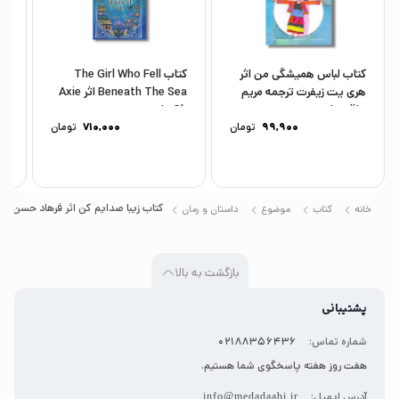
کمکش کند تا از تیمارستان فرار کند این اتفاق روی
می‌دهد و پس از رسیدن به هم تصمیم می‌گیرند تا در
خیابان‌های تهران با هم جشن تولد دونفره بگیرند. شما
کتاب لباس همیشگی من اثر
کتاب The Girl Who Fell
هری یت زیفرت ترجمه مریم
Beneath The Sea اثر Axie
می
هم به این جشن تولد دعوتید.
رزاقی نشر...
Oh نشر...
نش
99,900
تومان
710,000
تومان
کتاب زیبا صدایم کن اثر فرهاد حسن زاد
خانه
کتاب
موضوع
داستان و رمان
بازگشت به بالا
پشتیبانی
شماره تماس:
02188356436
هفت روز هفته پاسخگوی شما هستیم.
آدرس ایمیل:
info@medadaabi.ir