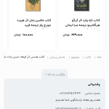
کتاب تازه وارد اثر کیگو
کتاب ماشین زمان اثر هربرت
هیگاشینو ترجمه صبا ایمانی
جورج ولز ترجمه فرید
کو
نشر کتاب کوله...
جواهرکلام نشر علمی...
279,000
تومان
100,000
تومان
کتاب هستی اثر فرهاد حسن زاده نشر کا
خانه
کتاب
موضوع
داستان و رمان
بازگشت به بالا
پشتیبانی
شماره تماس:
02188356436
هفت روز هفته پاسخگوی شما هستیم.
آدرس ایمیل:
info@medadaabi.ir