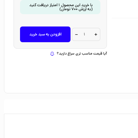
با خرید این محصول
1
امتیاز دریافت کنید
(به ارزش
700
تومان
)
کتاب
افزودن به سبد خرید
ماجرای
کمیسر
کلیکر
5
آیا قیمت مناسب تری سراغ دارید؟
(کاپیتان
کچاپ)
اثر
راینر
ماریا
شرودر
ترجمه
فریبا
فقیهی
نشر
پرتقال
quantity