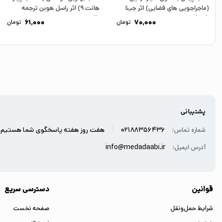
(ماجراجویی های فضایی) اثر جینا
هانت 9) اثر راسل هوبن ترجمه
بلیساریو...
طاهره...
61,000
70,000
تومان
تومان
پشتیبانی
|
02188356436
هفت روز هفته پاسخگوی شما هستیم.
شماره تماس:
info@medadaabi.ir
آدرس ایمیل:
قوانین
دسترسی سریع
شرایط حمل‌ونقل
صفحه نخست