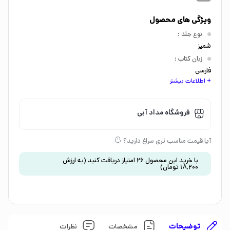
ویژگی های محصول
نوع جلد
:
شمیز
زبان کتاب
:
فارسی
+ اطلاعات بیشتر
اندازه کتاب
:
رقعی
گروه سنی
:
فروشگاه مداد آبی
جوان و بزرگسال
نشان تجاری
:
آیا قیمت مناسب تری سراغ دارید؟
1527007453537680000
موضوع
:
با خرید این محصول
26
امتیاز دریافت کنید
(به ارزش
18,200
تومان
)
عاشقانه
،
فانتزی
،
ماجراجویی
توضیحات
مشخصات
نظرات