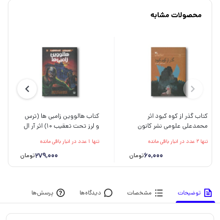
محصولات مشابه
کتاب گذر از کوه کبود اثر
کتاب هالووین زامبی ها (ترس
محمدعلی علومی نشر کانون
و لرز تحت تعقیب 10) اثر آر ال
پرورش فکری کودکان و
استالین ترجمه شهره نورصالحی
تنها 2 عدد در انبار باقی مانده
تنها 1 عدد در انبار باقی مانده
نوجوانان
نشر پیدایش
279,000
60,000
تومان
تومان
توضیحات
مشخصات
دیدگاه‌ها
پرسش‌ها