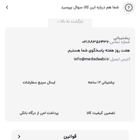
شما هم درباره این کالا سوال بپرسید
بازگشت به بالا
پشتیبانی
شماره تماس:
02188356436
هفت روز هفته پاسخگوی شما هستیم.
آدرس ایمیل:
info@medadaabi.ir
پشتیبانی 12 ساعته
ارسال سریع سفارشات
تضمین کیفیت کالا
پرداخت امن از درگاه بانکی
قوانین