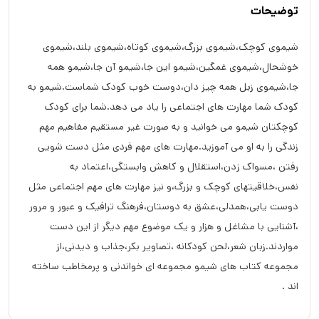
توضیحات
شیموی کوچک،شیموی بزرگ،شیموی کوتاه،شیموی بلند،شیموی
خوشحال،شیموی غمگین،شیمو این جا،شیمو آن جا،شیمو همه
جا،شیموی زبل همه چیز دان،دوست خوب کودک شماست.شیمو به
کودک شما مهارت های اجتماعی را یاد می دهد.شما برای کودک
کوچکتان شیمو می خوانید و به صورت غیر مستقیم مفاهیم مهم
زندگی را به او می آموزید.مهارت های مهم فردی مثل دست شویی
رفتن ،مسواک زدن،استقلال و کاهش وابستگی،اعتماد به
نفس،خلاقیتهای کوچک و بزرگ،و نیز مهارت های مهم اجتماعی مثل
دوست یابی،همدلی،عشق به دوستان،فرهنگ ترافیک و عبور و مرور
،آشنایی با مشاغل و هزار و یک موضوع مهم دیگر از این دست
مواردند.زبان شعر،لحن کودکانه ،تصاویر بکر،جذاب و دیدنی،از
مجموعه کتاب های شیمو مجموعه ای خواندنی و پرمخاطب ساخته
اند .