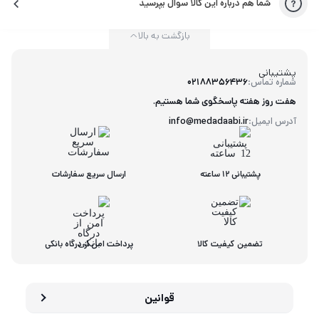
شما هم درباره این کالا سوال بپرسید
بازگشت به بالا
پشتیبانی
شماره تماس:
02188356436
هفت روز هفته پاسخگوی شما هستیم.
آدرس ایمیل:
info@medadaabi.ir
پشتیبانی 12 ساعته
ارسال سریع سفارشات
تضمین کیفیت کالا
پرداخت امن از درگاه بانکی
قوانین