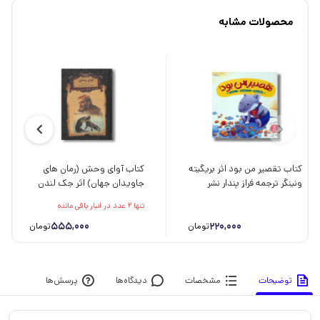
محصولات مشابه
کتاب تقصیر من بود اثر بریگیته
کتاب آوای وحش (رمان های
ونینگر ترجمه فراز پندار نشر
جاویدان جهان) اثر جک لندن
نردبان
ترجمه محسن سلیمانی نشر افق
تنها 2 عدد در انبار باقی مانده
555,000
220,000
تومان
تومان
توضیحات
مشخصات
دیدگاه‌ها
پرسش‌ها