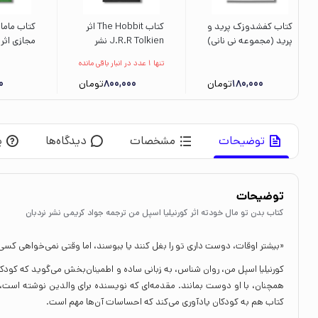
کتاب کفشدوزک پرید و
کتاب The Hobbit اثر
کتاب ماما
پرید (مجموعه نی نانی)
J.R.R Tolkien نشر
مجازی اثر
اثر لاله جعفری نشر
مات
ازتورک ترج
تنها 1 عدد در انبار باقی مانده
سروش
خلیلی صفا 
180,000
تومان
800,000
تومان
0
توضیحات
مشخصات
دیدگاه‌ها
پ
توضیحات
کتاب بدن تو مال خودته اثر کورنیلیا اسپل من ترجمه جواد کریمی نشر نردبان
«بیشتر اوقات، دوست داری تو را بغل کنند یا ببوسند، اما وقتی نمی‌خواهی ک
کورنیلیا اسپل‌ من، روان شناس، به زبانی ساده و اطمینان‌بخش می‌گوید که کو
همچنان، با او دوست بمانند. مقدمه‌ای که نویسنده برای والدین نوشته است
کتاب هم به کودکان یادآوری می‌کند که احساسات آن‌ها مهم است.