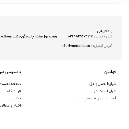
پشتیبانی
هفت روز هفته پاسخگوی شما هستیم.
شماره تماس:
02188356436
آدرس ایمیل:
info@medadaabi.ir
قوانین
دسترسی سر
شرایط حمل‌ونقل
صفحه نخست
شرایط مرجوعی
فروشگاه
قوانین و حریم خصوصی
ناشران
اخبار و مقالا