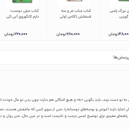
ن بزرگ زامبی
کتاب جناب خر و سه
کتاب خیلی دوستت
 گوزین
فسقلش (کلاس اولی
دارم کانگوروی آبی (لی
مه نازلی
کتاب اولی سطح 3) اثر
لی و کانگوروی آبی 1)
نشر برکه
لاله جعفری نشر افق
اثر اما چیچستر کلارک
48,00
تومان
280,000
تومان
220,000
ترجمه مریم رزاقی نشر
تومان
زعفران
رسش‌ها
سی به تو دست بزند، باید بگویی «نه» و هیچ اشکالی هم ندارد؛ چون بدن تو مال خودت 
دکان اجازه دارند آغوش و بوسه‌های دوستانه را، حتی از سوی کسی که عاشقش هستند، مح
، راهنمای مفیدی برای توضیح لمس درست و نادرست است و در عین‌ حال، متن روان و ت