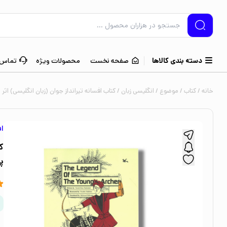
دسته بندی کالاها
صفحه نخست
محصولات ویژه
تماس ب
خانه
/
کتاب
/
موضوع
/
انگلیسی زبان
/ کتاب افسانه تیرانداز جوان (زبان انگلیسی) اث
اف
ک
پ