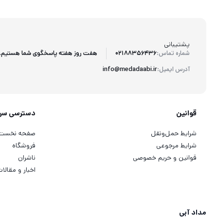
پشتیبانی
هفت روز هفته پاسخگوی شما هستیم.
شماره تماس:
02188356436
آدرس ایمیل:
info@medadaabi.ir
قوانین
دسترسی سر
شرایط حمل‌ونقل
صفحه نخست
شرایط مرجوعی
فروشگاه
قوانین و حریم خصوصی
ناشران
اخبار و مقالا
مداد آبی