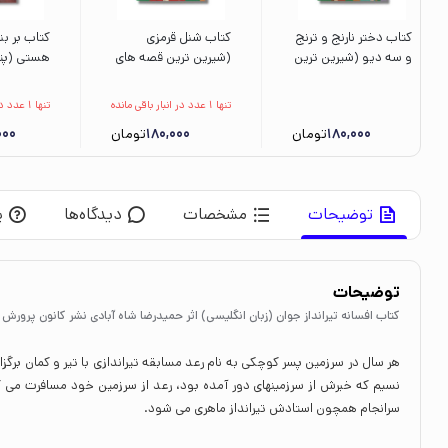
کتاب دختر نارنج و ترنج
کتاب شنل قرمزی
کتاب بر بن
و سه دیو (شیرین ترین
(شیرین ترین قصه های
هستی (پت
قصه های ایران) اثر
جهان) اثر کتی ساندرز
3) اثر آر
حدیث لرز غلامی نشر
ترجمه عذرا جوزدانی
افق
تنها 1 عدد در انبار باقی مانده
تنها 1 عدد در انبار باقی مانده
شهر قلم
نشر شهر قلم
180,000
تومان
180,000
تومان
000
توضیحات
مشخصات
دیدگاه‌ها
پ
توضیحات
کتاب افسانه تیرانداز جوان (زبان انگلیسی) اثر حمیدرضا شاه آبادی نشر کانون پرورش 
هر سال در سرزمین پسر کوچکی به نام رعد مسابقه تیراندازی با تیر و کمان برگز
نسیم که خبرش از سرزمینهای دور آمده بود، رعد از سرزمین خود مسافرت می کن
سرانجام همچون استادش تیرانداز ماهری می شود.