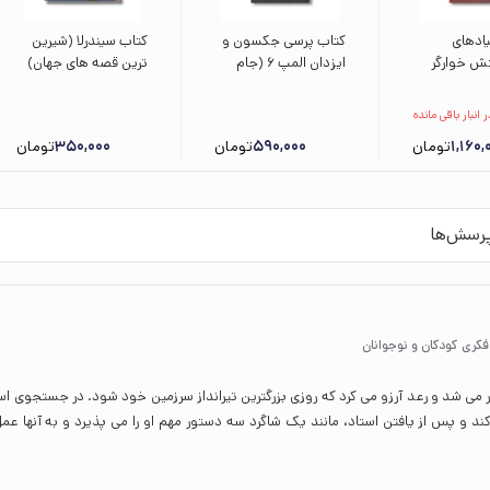
یادهای
کتاب پرسی جکسون و
کتاب سیندرلا (شیرین
ش خوارگر
ایزدان المپ 6 (جام
ترین قصه های جهان)
مان آرین نشر
ایزدان) اثر ریک ریوردان
اثر کتی ساندرز ترجمه
ترجمه آرزو مقدس نشر
عذرا جوزدانی نشر شهر
پرتقال
قلم
1,160,
تومان
590,000
تومان
350,000
تومان
رسش‌ها
فکری کودکان و نوجوانان
ار می شد و رعد آرزو می کرد که روزی بزرگترین تیرانداز سرزمین خود شود. در جستجوی است
د و پس از یافتن استاد، مانند یک شاگرد سه دستور مهم او را می پذیرد و به آنها عم