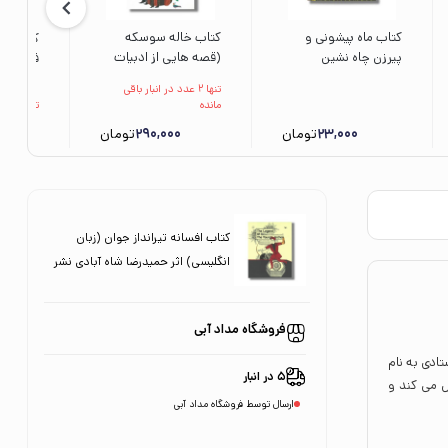
کتاب ماه پیشونی و
کتاب خاله سوسکه
کتاب نخ
پیرزن چاه نشین
(قصه هایی از ادبیات
فلفلی (
(افسانه هایی با
شفاهی ایران) اثر
قصه های 
تنها 2 عدد در انبار باقی
قهرمانان 5) اثر جمال
محمدرضا شمس نشر
حدیث لر
مانده
تنها 1 عدد در انبار باقی مانده
اکرمی نشر ویژه نشر
فاطمی
شهر قلم
23,000
تومان
290,000
تومان
کتاب افسانه تیرانداز جوان (زبان
انگلیسی) اثر حمیدرضا شاه آبادی نشر
کانون پرورش فکری کودکان و نوجوانان
فروشگاه مداد آبی
ادی به نام
5 در انبار
ل می کند و
ارسال توسط فروشگاه مداد آبی