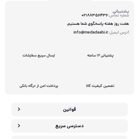
پشتیبانی
شماره تماس:
02188356436
هفت روز هفته پاسخگوی شما هستیم.
آدرس ایمیل:
info@medadaabi.ir
پشتیبانی 12 ساعته
ارسال سریع سفارشات
تضمین کیفیت کالا
پرداخت امن از درگاه بانکی
قوانین
دسترسی سریع