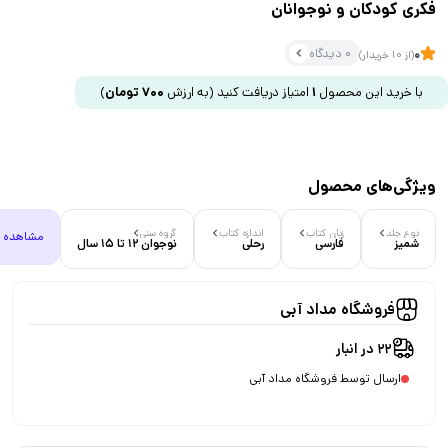
فکری کودکان و نوجوانان
0 دیدگاه
0
(از 10 خریدار)
با خرید این محصول
1
امتیاز دریافت کنید
(به ارزش
700
تومان
)
ویژگی‌های محصول
نوع جلد
زبان کتاب
اندازه کتاب
گروه سنی
مشاهده 
شمیز
فارسی
رحلی
نوجوان 12 تا 15 سال
فروشگاه مداد آبی
22 در انبار
ارسال توسط فروشگاه مداد آبی