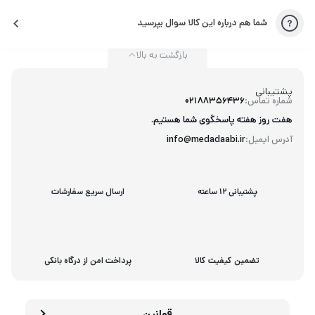
شما هم درباره این کالا سوال بپرسید
بازگشت به بالا
پشتیبانی
شماره تماس:
02188356436
هفت روز هفته پاسخگوی شما هستیم.
آدرس ایمیل:
info@medadaabi.ir
پشتیبانی 12 ساعته
ارسال سریع سفارشات
تضمین کیفیت کالا
پرداخت امن از درگاه بانکی
قوانین